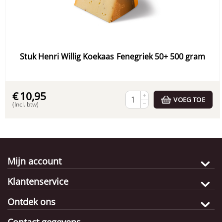
Stuk Henri Willig Koekaas Fenegriek 50+ 500 gram
€
10,95
+
VOEG TOE
−
(Incl. btw)
Mijn account
Klantenservice
Ontdek ons
Contact gegevens