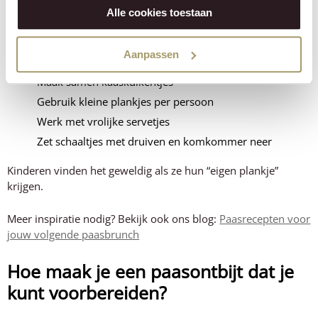
Paasontbijt ideeën voor kinderen
Alle cookies toestaan
Wil je het paasontbijt gezellig samen met de kids maken
Aanpassen
zonder veel moeite?
Maak samen kaaskuikentjes
Gebruik kleine plankjes per persoon
Werk met vrolijke servetjes
Zet schaaltjes met druiven en komkommer neer
Kinderen vinden het geweldig als ze hun “eigen plankje”
krijgen.
Meer inspiratie nodig? Bekijk ook ons blog:
Paasrecepten voor
jouw volgende paasbrunch
Hoe maak je een paasontbijt dat je
kunt voorbereiden?