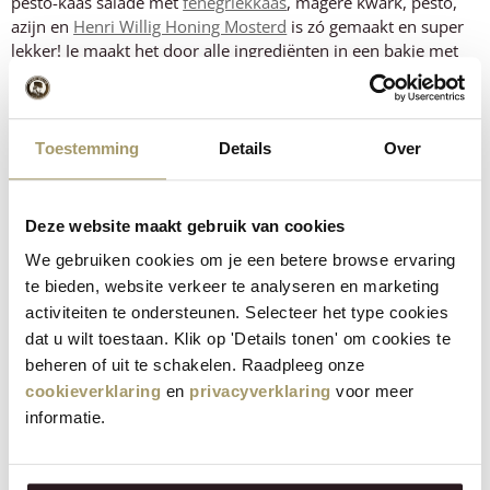
pesto-kaas salade met
fenegriekkaas
, magere kwark, pesto,
azijn en
Henri Willig Honing Mosterd
is zó gemaakt en super
lekker! Je maakt het door alle ingrediënten in een bakje met
elkaar te mengen en vervolgens strooi je er wat plakjes
fenegriekkaas over.
Origineel paasontbijt idee: sweet &
Toestemming
Details
Over
savory combineren
Deze website maakt gebruik van cookies
De trend van nu? Zoet en hartig samen.
We gebruiken cookies om je een betere browse ervaring
Denk aan:
te bieden, website verkeer te analyseren en marketing
activiteiten te ondersteunen. Selecteer het type cookies
Oude kaas met vijgen-mosterd
dat u wilt toestaan. Klik op 'Details tonen' om cookies te
Kaasblokjes met een drupje honing
beheren of uit te schakelen. Raadpleeg onze
Kaas geserveerd met notenbrood of dadelbrood
cookieverklaring
en
privacyverklaring
voor meer
informatie.
Een
Paas borrelplank
leent zich hier perfect voor. Zo maak je
van een standaard paasontbijt ineens iets bijzonders.