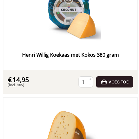
Henri Willig Koekaas met Kokos 380 gram
€
14,95
+
VOEG TOE
−
(Incl. btw)