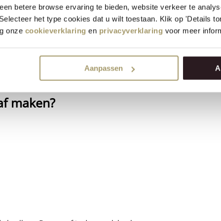
en betere browse ervaring te bieden, website verkeer te analy
 Selecteer het type cookies dat u wilt toestaan. Klik op 'Details 
eg onze
cookieverklaring
en
privacyverklaring
voor meer inform
jes jonge of oude kaas en serveer ze met honing, vijgen-mosterd o
rassend en feestelijk. Leg er wat druiven of walnoten bij en je he
Aanpassen
A
aastafel.
raf maken?