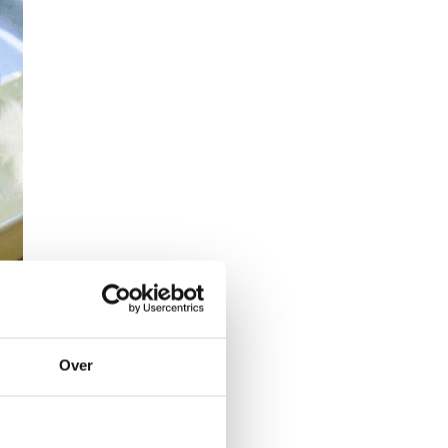
ëren.
Over
e en