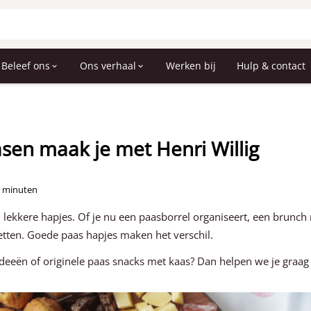
Beleef ons
Ons verhaal
Werken bij
Hulp & contact
asen maak je met Henri Willig
5 minuten
 lekkere hapjes. Of je nu een paasborrel organiseert, een brunch
zetten. Goede paas hapjes maken het verschil.
ideeën of originele paas snacks met kaas? Dan helpen we je graag