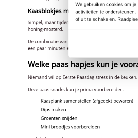
We gebruiken cookies om je e
Kaasblokjes met honing of mosterd
activiteiten te ondersteunen.
of uit te schakelen. Raadple
Simpel, maar tijdens Pasen extra lekker. Snijd blok
honing-mosterd.
De combinatie van zoet en hartig maakt dit hapje ver
een paar minuten een sfeervolle toevoeging aan je p
Welke paas hapjes kun je voo
Niemand wil op Eerste Paasdag stress in de keuken.
Deze paas snacks kun je prima voorbereiden:
Kaasplank samenstellen (afgedekt bewaren)
Dips maken
Groenten snijden
Mini broodjes voorbereiden