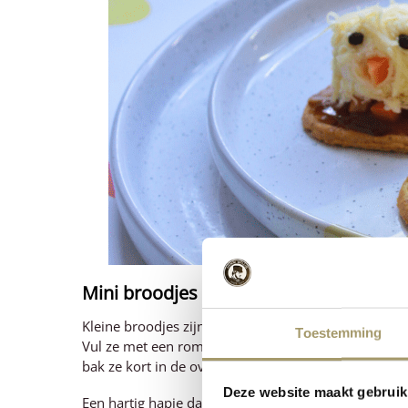
Mini broodjes met kaas
Kleine broodjes zijn ideaal voor een paasbrunch of b
Toestemming
Vul ze met een romige kaasdip, kruidenkaas of geras
bak ze kort in de oven tot ze goudbruin zijn.
Deze website maakt gebruik
Een hartig hapje dat altijd in de smaak valt.