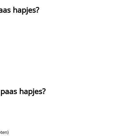
paas hapjes?
 paas hapjes?
oten)