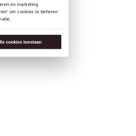
seren en marketing
tonen' om cookies te beheren
atie.
f
bt in
lle cookies toestaan