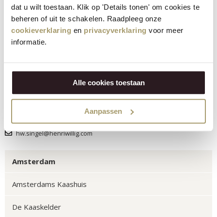
dat u wilt toestaan. Klik op 'Details tonen' om cookies te
beheren of uit te schakelen. Raadpleeg onze
Openingstijden
cookieverklaring
en
privacyverklaring
voor meer
Dagelijks 9:30 - 18:30.
informatie.
Adresgegevens
Singel 484
Alle cookies toestaan
1017 AW Amsterdam
Contactgegevens
Aanpassen
+31(0)6-36339538
hw.singel@henriwillig.com
Amsterdam
Amsterdams Kaashuis
De Kaaskelder