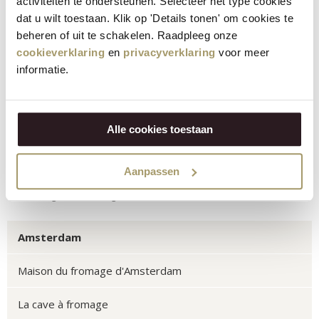
activiteiten te ondersteunen. Selecteer het type cookies
dat u wilt toestaan. Klik op 'Details tonen' om cookies te
beheren of uit te schakelen. Raadpleeg onze
Horaires d'ouvertures
cookieverklaring
en
privacyverklaring
voor meer
Tous les jours de 9h30 à 18h30.
informatie.
Données d'adresse
Singel 484
1017 AW Amsterdam
Alle cookies toestaan
Détails du contact
Aanpassen
+31(0)6-36339538
hw.singel@henriwillig.com
Amsterdam
Maison du fromage d'Amsterdam
La cave à fromage