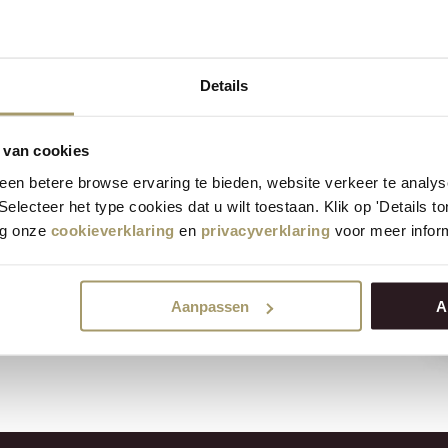
sterde
Details
dnetel 4/5kg 50+
 van cookies
en betere browse ervaring te bieden, website verkeer te analy
jke kruidige kaas die vooral de
 Selecteer het type cookies dat u wilt toestaan. Klik op 'Details 
etel en wat extra pit van de
eg onze
cookieverklaring
en
privacyverklaring
voor meer inform
 past door een frisse salade.
Aanpassen
A