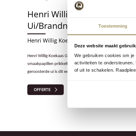
Henri Willig Koekaas Geroo
Ui/Brandnetel
Toestemming
Henri Willig Koekaas Geroosterde Ui/Bran
Deze website maakt gebruik
We gebruiken cookies om je e
Henri Willig Koekaas Geroosterde Ui/Brandnetel is een heerli
activiteiten te ondersteunen.
smaakpapillen prikkelt. Met de specifieke smaak van brandn
of uit te schakelen. Raadple
geroosterde ui is dit een lekker fel kaasje, dat ook heel goed
OFFERTE