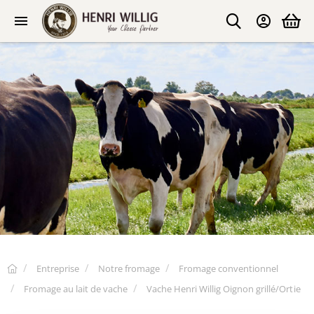
Entreprise
Notre fromage
Fromage conventionnel
Fromage au lait de vache
Vache Henri Willig Oignon grillé/Ortie