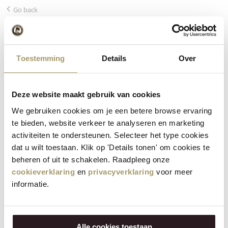
Go back
Vache Henri Willig Oignon
grillé/Ortie
Toestemming
Details
Over
Henri Willig Koekaas Geroosterde Ui/Brandnetel
4/5kg 50+
Deze website maakt gebruik van cookies
Le fromage de vache Henri Willig Oignon grillé / Ortie est un
We gebruiken cookies om je een betere browse ervaring
délicieux fromage qui stimule principalement les papilles.
te bieden, website verkeer te analyseren en marketing
Avec le goût spécifique de l'ortie et un peu plus de piquant
activiteiten te ondersteunen. Selecteer het type cookies
grâce à l'oignon grillé, c'est un fromage féroce qui se marie
dat u wilt toestaan. Klik op 'Details tonen' om cookies te
très bien avec une salade fraîche.
beheren of uit te schakelen. Raadpleeg onze
cookieverklaring
en
privacyverklaring
voor meer
OFFERTE
informatie.
Alle cookies toestaan