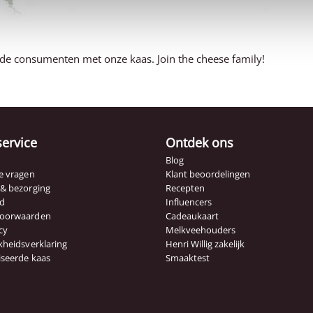
 de consumenten met onze kaas. Join the cheese family!
service
Ontdek ons
Blog
e vragen
Klant beoordelingen
 & bezorging
Recepten
id
Influencers
voorwaarden
Cadeaukaart
cy
Melkveehouders
kheidsverklaring
Henri Willig zakelijk
iseerde kaas
Smaaktest