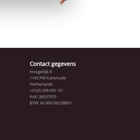
Contact gegevens
Hoogedijk 8
1145 PM Katwoude
Netherlands
+31(0) 299 655 151
KvK: 36037970
BTW: NL006196238B01