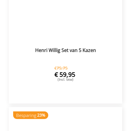
Henri Willig Set van 5 Kazen
€
75,75
€
59,95
(Incl. btw)
VOEG TOE
Besparing
23%