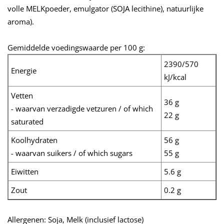
volle MELKpoeder, emulgator (SOJA lecithine), natuurlijke
aroma).
Gemiddelde voedingswaarde per 100 g:
2390/570
Energie
kJ/kcal
Vetten
36 g
- waarvan verzadigde vetzuren / of which
22 g
saturated
Koolhydraten
56 g
- waarvan suikers / of which sugars
55 g
Eiwitten
5.6 g
Zout
0.2 g
Allergenen: Soja, Melk (inclusief lactose)