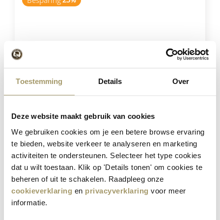
Besparing
Toestemming
Details
Over
Henri Willig Selectie van 12 Kazen
Deze website maakt gebruik van cookies
€
181,40
We gebruiken cookies om je een betere browse ervaring
€
139,95
te bieden, website verkeer te analyseren en marketing
(Incl. btw)
activiteiten te ondersteunen. Selecteer het type cookies
dat u wilt toestaan. Klik op 'Details tonen' om cookies te
VOEG TOE
beheren of uit te schakelen. Raadpleeg onze
cookieverklaring
en
privacyverklaring
voor meer
informatie.
Besparing
21%