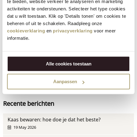
te bieden, website verkeer te analyseren en marketing
geitenkaas en koekaas een andere kleur hebben, kun je nu
activiteiten te ondersteunen. Selecteer het type cookies
zelf genieten van de lekkerste geiten- en koekaas. Henri Willig
dat u wilt toestaan. Klik op 'Details tonen' om cookies te
was namelijk een van de eersten die ontdekte dat Goudse
beheren of uit te schakelen. Raadpleeg onze
cookieverklaring
en
privacyverklaring
voor meer
kaas ook van geitenmelk gemaakt kan worden. Vandaag de
informatie.
dag is Goudse
geitenkaas
niet meer weg te denken uit ons
assortiment. De
koekaas
van Henri Willig heeft een
uitgebreide selectie van verrukkelijke kazen. Geniet dus volop
van onze unieke kazen en
bestel kaas online
via onze
Alle cookies toestaan
webshop!
Aanpassen
Deel via:
Recente berichten
Kaas bewaren: hoe doe je dat het beste?
19 May 2026