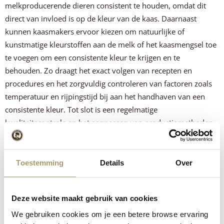
melkproducerende dieren consistent te houden, omdat dit
direct van invloed is op de kleur van de kaas. Daarnaast
kunnen kaasmakers ervoor kiezen om natuurlijke of
kunstmatige kleurstoffen aan de melk of het kaasmengsel toe
te voegen om een consistente kleur te krijgen en te
behouden. Zo draagt het exact volgen van recepten en
procedures en het zorgvuldig controleren van factoren zoals
temperatuur en rijpingstijd bij aan het handhaven van een
consistente kleur. Tot slot is een regelmatige
kwaliteitscontrole en het aanpassen van productiemethoden
belangrijk om eventuele afwijkingen in de kleur op tijd te
herkennen en te corrigeren, waardoor jouw favoriete kaas
altijd dezelfde herkenbare kleur heeft.
Toestemming
Details
Over
Henri Willig koekaas en geitenkaas
Deze website maakt gebruik van cookies
Nu je meer te weten bent gekomen over de factoren die de
We gebruiken cookies om je een betere browse ervaring
kleur van jouw favoriete kazen bepalen en waarom