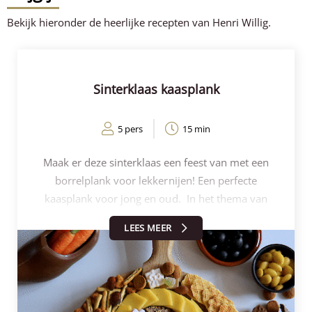
Bekijk hieronder de heerlijke recepten van Henri Willig.
Sinterklaas kaasplank
5 pers
15 min
Maak er deze sinterklaas een feest van met een
borrelplank voor lekkernijen! Een perfecte
kaasplank voor jong en oud. In het thema van
Sinterklaas hebben we een sinterklaas kaas letter
LEES MEER
gemaakt maar dan als borrelplank en zó maak je
hem: Neem een mooie plank en leg hier de
verschillende soorten kaas op. Leg de kaas in een S
vorm op de plank. Wij hebben hier de prachtige
gele Goudse kaas gebruikt voor de letter. Plaats de