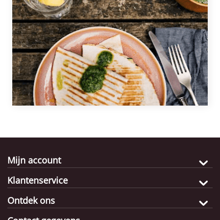
met de pittige salsa zijn de quesadilla's perfect voor
een snelle lunch, diner of als borrelhapje! Volg de
stappen hieronder en maak in een handomdraai
deze heerlijke quesadilla’s.
Mijn account
Klantenservice
Ontdek ons