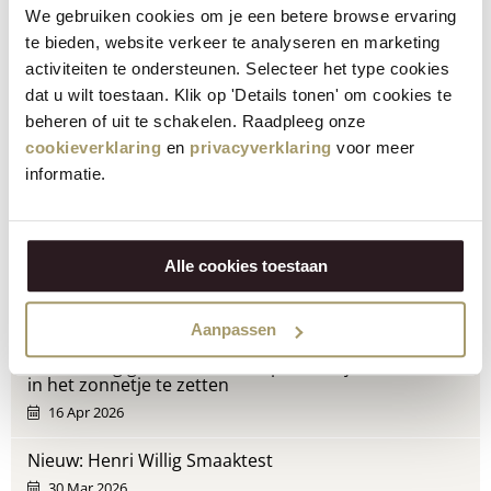
We gebruiken cookies om je een betere browse ervaring
Deel via:
te bieden, website verkeer te analyseren en marketing
activiteiten te ondersteunen. Selecteer het type cookies
Recente berichten
dat u wilt toestaan. Klik op 'Details tonen' om cookies te
beheren of uit te schakelen. Raadpleeg onze
Kaas bewaren: hoe doe je dat het beste?
cookieverklaring
en
privacyverklaring
voor meer
19 May 2026
informatie.
Feest hapjes maken: wat zet je op tafel?
18 May 2026
Alle cookies toestaan
Stem nu voor het Bio-Product van het Jaar 2026
29 Apr 2026
Aanpassen
Moederdag gerechten: 7 recepten om jouw moeder
in het zonnetje te zetten
16 Apr 2026
Nieuw: Henri Willig Smaaktest
30 Mar 2026