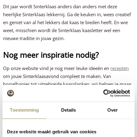
Dit jaar wordt Sinterklaas anders dan anders met deze
heerlijke Sinterklaas lekkernij. Ga de keuken in, wees creatief
en geniet van al het lekkers dat kaas te bieden heeft. En wie
weet, misschien wordt de Sinterklaas kaasletter wel een
nieuwe traditie in jouw gezin.
Nog meer inspiratie nodig?
Op onze website vind je nog meer leuke ideeën en
recepten
om jouw Sinterklaasavond compleet te maken. Van
borrelhapjes tot uitgebreide kaasplanken, wij helpen je graag
op weg.
We hopen dat je net zo enthousiast bent over de
kaasletter
Toestemming
Details
Over
voor Sinterklaas
als wij. Heb je vragen of wil je advies over
onze kazen? Neem dan gerust contact met ons op. Wij
wensen je een heerlijke en gezellige Sinterklaasavond toe!
Deze website maakt gebruik van cookies