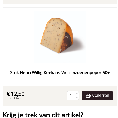
Stuk Henri Willig Koekaas Vierseizoenenpeper 50+
€
12,50
+
VOEG TOE
−
(Incl. btw)
Krijg je trek van dit artikel?