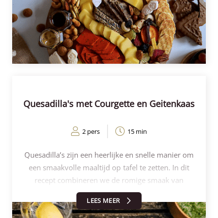
dips tussen de kazen en verdeel de noten over de
plank. Vul de plank verder aan met wat toastjes of
crackers en vijgenbrood of vruchtenbrood. Voeg
wat rauwkost toe zoals bijvoorbeeld worteltjes. Kies
vooral eigen favorieten! Strooi er nog wat lekker
strooigoed tussendoor voor het echte sinterklaas
gevoel en vergeet de speculaas niet. Zorg dat de
kazen op kamertemperatuur zijn voor je de plank
Quesadilla's met Courgette en Geitenkaas
gaat serveren.
2 pers
15 min
Quesadilla’s zijn een heerlijke en snelle manier om
een smaakvolle maaltijd op tafel te zetten. In dit
recept combineren we de romige smaak van
geitenkaas met de frisse courgette en een vleugje
LEES MEER
citroen voor extra frisheid. De quesadilla’s worden
knapperig gegrild in een pan of contactgril. Samen