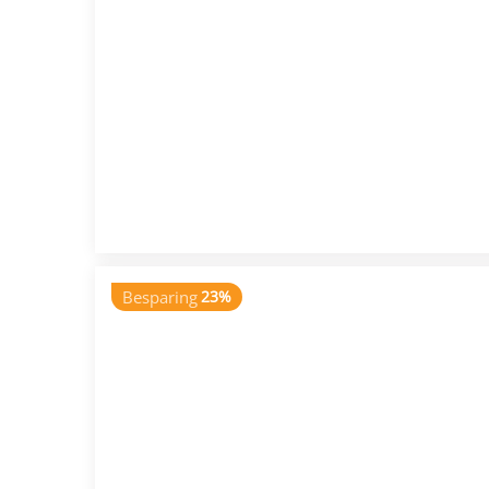
Besparing
23%