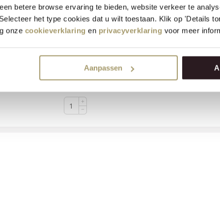
en betere browse ervaring te bieden, website verkeer te analy
 Selecteer het type cookies dat u wilt toestaan. Klik op 'Details 
eg onze
cookieverklaring
en
privacyverklaring
voor meer inform
Henri Willig Biologische Geitenkaas Truffel 300 gram
Aanpassen
A
€
17,95
(Incl. btw)
+
VOEG TOE
−