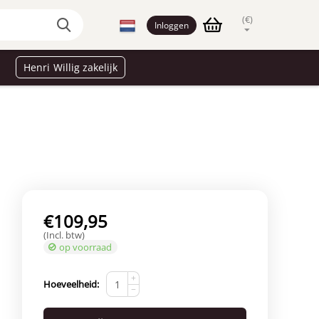
(€)
Inloggen
Henri Willig zakelijk
€
109,95
(Incl. btw)
op voorraad
+
Hoeveelheid:
−