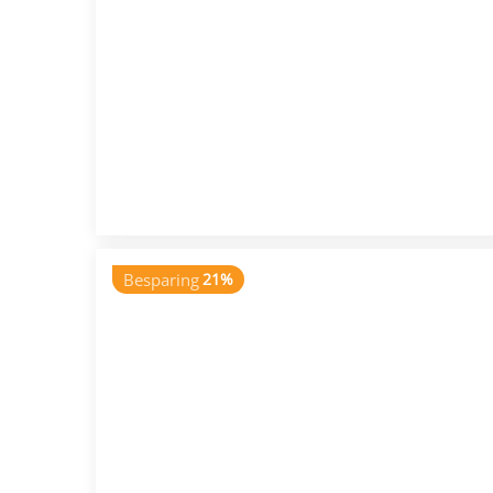
Besparing
21%