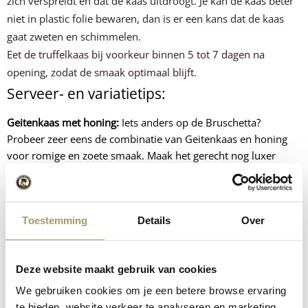
zich verspreidt en dat de kaas uitdroogt. Je kan de kaas beter
niet in plastic folie bewaren, dan is er een kans dat de kaas
gaat zweten en schimmelen.
Eet de truffelkaas bij voorkeur binnen 5 tot 7 dagen na
opening, zodat de smaak optimaal blijft.
Serveer- en variatietips:
Geitenkaas met honing:
Iets anders op de Bruschetta?
Probeer zeer eens de combinatie van Geitenkaas en honing
voor romige en zoete smaak. Maak het gerecht nog luxer
door walnoten of verse tijm toe te voegen.
Drank tip:
Serveer de bruschetta met een frisse Pinot Grigio,
een rode Merlot of een sprankelende prosecco.
Toestemming
Details
Over
Voeg gekarameliseerde ui toe:
Gekarameliseerde ui brengt
een heerlijke zoete smaak met zich mee, en zorgt voor een
perfect contrast met de aardse portobello en intense smaak
Deze website maakt gebruik van cookies
van truffelkaas. Maak gekarameliseerde ui door, kort uien te
We gebruiken cookies om je een betere browse ervaring
bakken met een beetje boter, snufje zout en een klein beetje
te bieden, website verkeer te analyseren en marketing