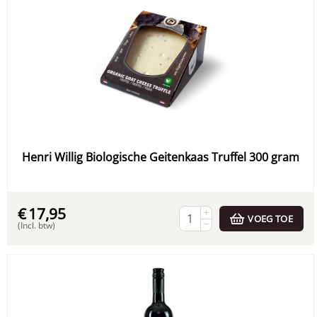
Henri Willig Biologische Geitenkaas Truffel 300 gram
€
17,95
+
VOEG TOE
−
(Incl. btw)