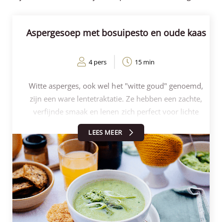
Aspergesoep met bosuipesto en oude kaas
4 pers
15 min
Witte asperges, ook wel het "witte goud" genoemd,
zijn een ware lentetraktatie. Ze hebben een zachte,
verfijnde smaak en lenen zich perfect voor lichte
en elegante gerechten. In dit recept combineren we ze
LEES MEER
met een verrassende bosuipesto, die de soep nét dat
beetje extra pit en frisheid geeft. Een heerlijke,
seizoensgebonden soep die zowel verwarmend als
verfrissend is — perfect als lunch of als stijlvol
voorgerecht bij een lente- of paasmenu.