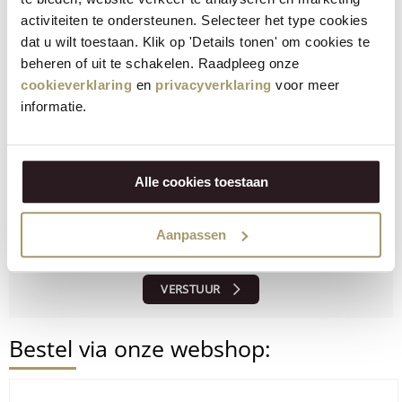
bruine suiker.
activiteiten te ondersteunen. Selecteer het type cookies
dat u wilt toestaan. Klik op 'Details tonen' om cookies te
Is het recept gelukt?
beheren of uit te schakelen. Raadpleeg onze
Laat ons weten wat je ervan vindt!
cookieverklaring
en
privacyverklaring
voor meer
informatie.
Alle cookies toestaan
Aanpassen
VERSTUUR
Bestel via onze webshop: