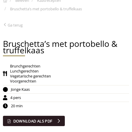
Beleven
Kaasrecepten
Bruschetta’s met portobello & truffelkaas
Ga terug
Bruschetta’s met portobello &
truffelkaas
Brunchgerechten
Lunchgerechten
Vegetarische gerechten
Voorgerechten
Jonge Kaas
4 pers
20 min
DOWNLOAD ALS PDF