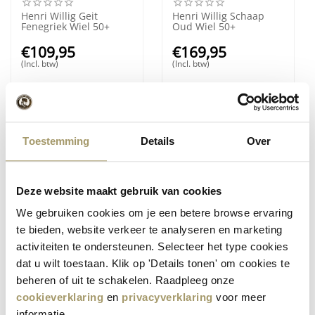
Henri Willig Geit
Henri Willig Schaap
Fenegriek Wiel 50+
Oud Wiel 50+
€
109,95
€
169,95
(Incl. btw)
(Incl. btw)
Toestemming
Details
Over
Deze website maakt gebruik van cookies
We gebruiken cookies om je een betere browse ervaring
(58)
(1)
te bieden, website verkeer te analyseren en marketing
Henri Willig Biologische
Henri Willig Biologische
activiteiten te ondersteunen. Selecteer het type cookies
Gouda Jong Wiel 50+
Gouda Belegen Wiel
50+
dat u wilt toestaan. Klik op 'Details tonen' om cookies te
€
89,95
€
94,95
beheren of uit te schakelen. Raadpleeg onze
(Incl. btw)
(Incl. btw)
cookieverklaring
en
privacyverklaring
voor meer
informatie.