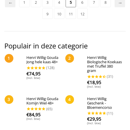
1
2
3
4
5
6
7
8
9
10
11
12
Populair in deze categorie
Henri Willig Gouda
Henri Willig
1
2
Jong hele kaas 48+
Biologische Koekaas
met Truffel 380
gram
€
74,95
(Incl. btw)
€
18,95
(Incl. btw)
Henri Willig Gouda
Henri Willig
3
4
Komijn Wiel 48+
Geschenk -
Bloemencorso
€
84,95
€
29,95
(Incl. btw)
(Incl. btw)