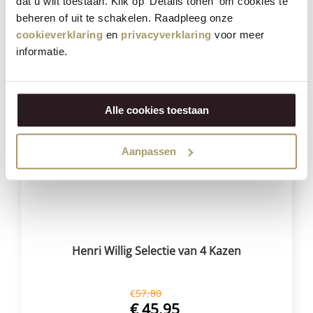
dat u wilt toestaan. Klik op 'Details tonen' om cookies te
€
139,95
beheren of uit te schakelen. Raadpleeg onze
(Incl. btw)
cookieverklaring
en
privacyverklaring
voor meer
VOEG TOE
informatie.
Besparing
21%
Alle cookies toestaan
Aanpassen
Henri Willig Selectie van 4 Kazen
€
57,80
€
45,95