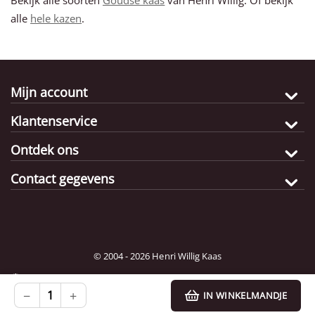
Bekijk alle soorten
Goudse kaas
van Henri Willig. Of bekijk
alle
hele kazen
.
Mijn account
Klantenservice
Ontdek ons
Contact gegevens
© 2004 - 2026 Henri Willig Kaas
Bestemming:
Kies
−
+
IN WINKELMANDJE