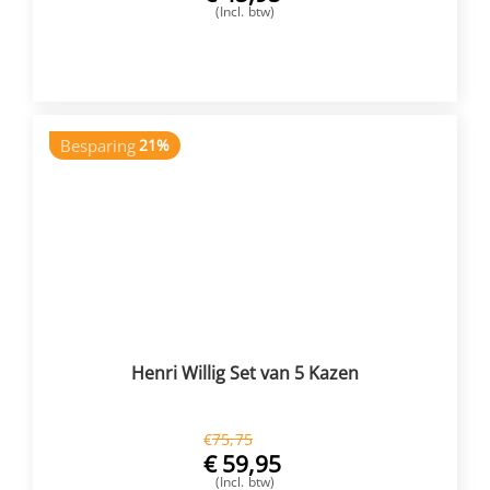
(Incl. btw)
VOEG TOE
Besparing
21%
Henri Willig Set van 5 Kazen
€
75,75
€
59,95
(Incl. btw)