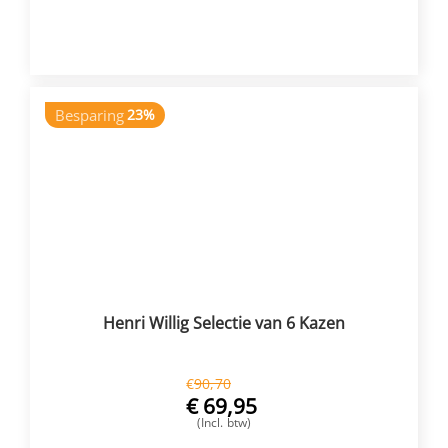
VOEG TOE
Besparing
23%
Henri Willig Selectie van 6 Kazen
€
90,70
€
69,95
(Incl. btw)