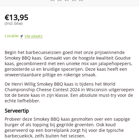
€
13,95
(Incl. btw)
Locatie:
Uw plaats
Begin het barbecueseizoen goed met onze prijswinnende
Smokey BBQ kaas. Gemaakt van de hoogste kwaliteit Goudse
kaas, gecombineerd met een unieke mix van jalapeñopepers,
geroosterde ui en kruidige specerijen. Deze kaas heeft een
onweerstaanbare pittige en rokerige smaak.
De Henri Willig Smokey BBQ kaas is tijdens het World
Championship Cheese Contest 2024 in Wisconsin uitgeroepen
tot de beste kaas in zijn klasse. Een absolute must-try voor de
echte liefhebber.
Serveertip
Probeer deze Smokey BBQ kaas gesmolten over een sappige
burger of als topping bij gegrilde groenten. Ook koud
geserveerd op een borrelplank zorgt hij voor die typische
barbecuekick, zelfs buiten het seizoen.