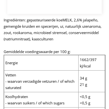
VOEG TOE
Ingrediënten: gepasteuriseerde koeMELK, 2,6% jalapeño,
gemengde kruiden en specerijen, ui, natuurlijk uienaroma,
zout, rookaroma, microbieel stremsel, conserveermiddel
(natriumnitraat), kaasculturen
Gemiddelde voedingswaarde per 100 g:
1662/397
Energie
kJ/kcal
Vetten
34 g
- waarvan verzadigde vetzuren / of which
21 g
saturated
Koolhydraten
<0,5 g
- waarvan suikers / of which sugars
<0,5 g