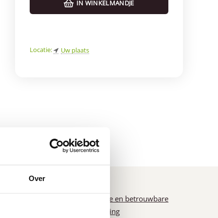
IN WINKELMANDJE
e
Locatie:
Uw plaats
d
*
Over
n
Snelle en betrouwbare
levering