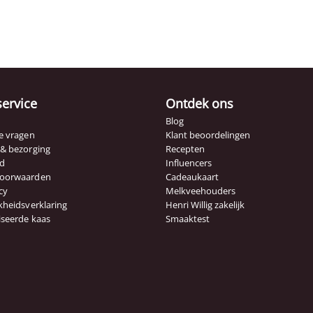
service
Ontdek ons
Blog
e vragen
Klant beoordelingen
 & bezorging
Recepten
id
Influencers
voorwaarden
Cadeaukaart
cy
Melkveehouders
kheidsverklaring
Henri Willig zakelijk
iseerde kaas
Smaaktest