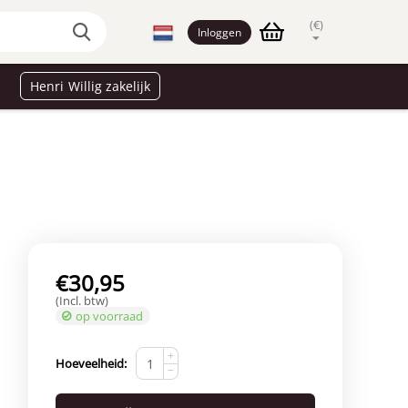
(€)
Inloggen
Henri Willig zakelijk
€
30,95
(Incl. btw)
op voorraad
+
Hoeveelheid:
−