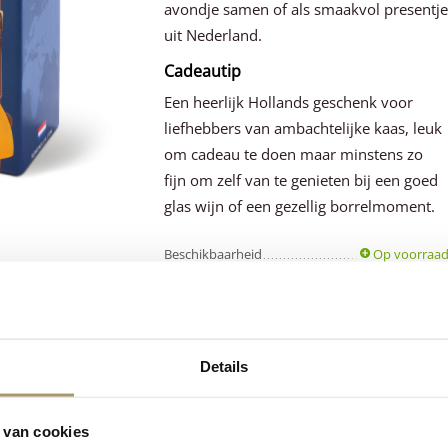
avondje samen of als smaakvol presentj
uit Nederland.
Cadeautip
Een heerlijk Hollands geschenk voor
liefhebbers van ambachtelijke kaas, leuk
om cadeau te doen maar minstens zo
fijn om zelf van te genieten bij een goed
glas wijn of een gezellig borrelmoment.
Beschikbaarheid
Op voorraa
Gewicht
0.80 kg
Details
Klanten beoordele
Premium
ons
gemiddeld met
 van cookies
Hollandse
kaas
een 9.5