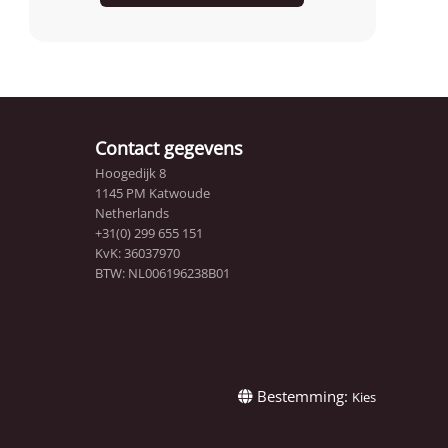
Contact gegevens
Hoogedijk 8
1145 PM Katwoude
Netherlands
+31(0) 299 655 151
KvK: 36037970
BTW: NL006196238B01
Bestemming:
Kies