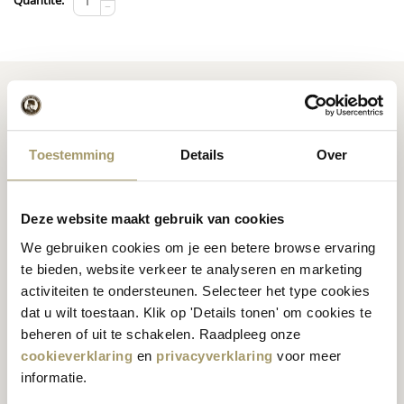
Quantité:
−
Toestemming
Details
Over
Fromage
hollandais de
Recettes d'inspiration
première qualité
fromagère
Deze website maakt gebruik van cookies
We gebruiken cookies om je een betere browse ervaring
te bieden, website verkeer te analyseren en marketing
activiteiten te ondersteunen. Selecteer het type cookies
Nos clients nous
dat u wilt toestaan. Klik op 'Details tonen' om cookies te
attribuent une note
beheren of uit te schakelen. Raadpleeg onze
Expéditions mondiales
moyenne de 9,5 %
cookieverklaring
en
privacyverklaring
voor meer
informatie.