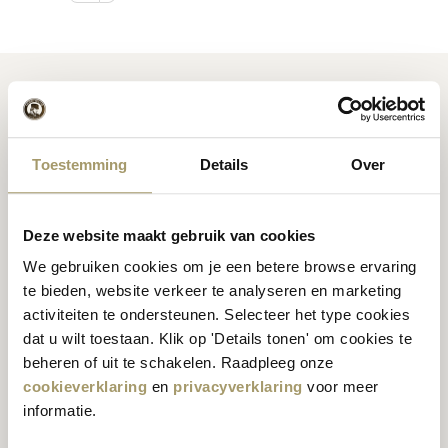
Toestemming
Details
Over
Niederländischer
Inspiration für Käse
Premium
Käse
Rezepte
Deze website maakt gebruik van cookies
We gebruiken cookies om je een betere browse ervaring
te bieden, website verkeer te analyseren en marketing
activiteiten te ondersteunen. Selecteer het type cookies
Kunden bewerten uns
dat u wilt toestaan. Klik op 'Details tonen' om cookies te
durchschnittlich
beheren of uit te schakelen. Raadpleeg onze
Globale Sendungen
bewertet mit 9.5
cookieverklaring
en
privacyverklaring
voor meer
informatie.