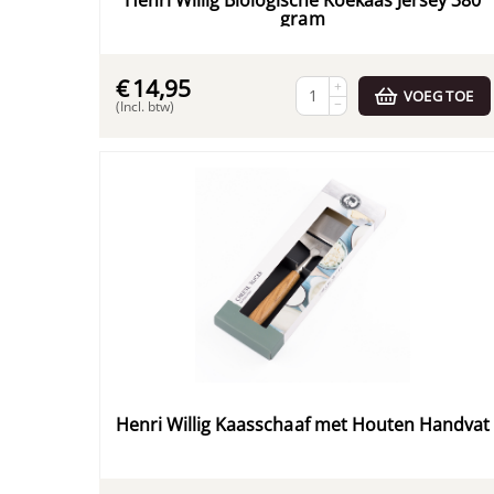
Henri Willig Biologische Koekaas Jersey 380
gram
€
14,95
+
VOEG TOE
−
(Incl. btw)
Henri Willig Kaasschaaf met Houten Handvat