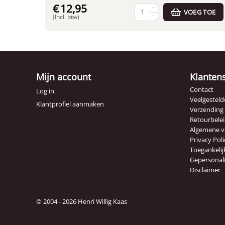
€
12,95
+
VOEG TOE
−
(Incl. btw)
Mijn account
Klanten
Contact
Log in
Veelgesteld
Klantprofiel aanmaken
Verzending
Retourbele
Algemene 
Privacy Poli
Toegankelij
Gepersonal
Disclaimer
© 2004 - 2026 Henri Willig Kaas