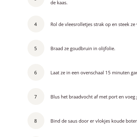
de kaas.
4
Rol de vleesrolletjes strak op en steek ze
5
Braad ze goudbruin in olijfolie.
6
Laat ze in een ovenschaal 15 minuten gar
7
Blus het braadvocht af met port en voeg g
8
Bind de saus door er vlokjes koude boter