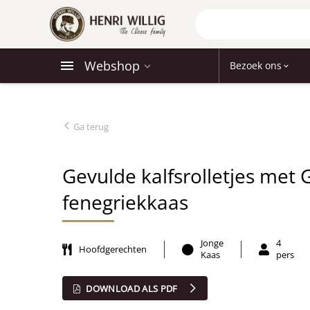
Webshop
Bezoek ons
Ga terug
Gevulde kalfsrolletjes met
fenegriekkaas
Jonge
4
Hoofdgerechten
Kaas
pers
DOWNLOAD ALS PDF