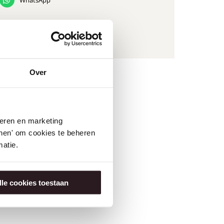
WhatsApp
DOWNLOAD ALS PDF
Over
seren en marketing
tonen' om cookies te beheren
atie.
lle cookies toestaan