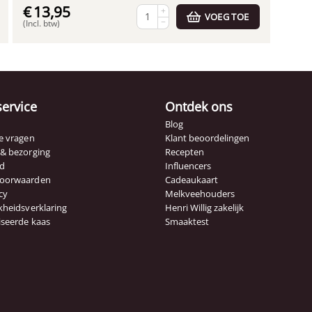
€
13,95
+
VOEG TOE
−
(Incl. btw)
service
Ontdek ons
Blog
e vragen
Klant beoordelingen
 & bezorging
Recepten
id
Influencers
voorwaarden
Cadeaukaart
cy
Melkveehouders
kheidsverklaring
Henri Willig zakelijk
iseerde kaas
Smaaktest