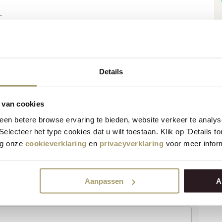
.
Details
 bieden een eenvoudige, maar smaakvolle afsluiting
enieten van diverse kleine gerechten. Maak er een
 van cookies
en betere browse ervaring te bieden, website verkeer te analy
 Selecteer het type cookies dat u wilt toestaan. Klik op 'Details 
ecept gelukt?
eg onze
cookieverklaring
en
privacyverklaring
voor meer inform
n wat je ervan vindt!
Aanpassen
A