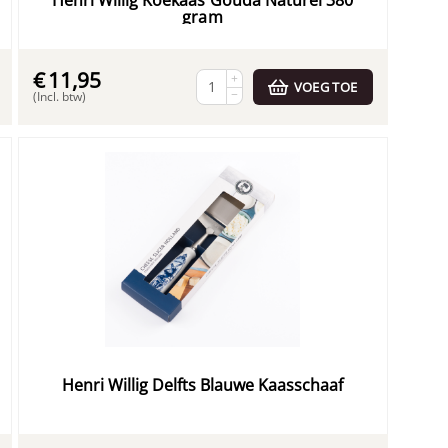
Henri Willig Koekaas Gouda Naturel 380
gram
€
11,95
+
VOEG TOE
−
(Incl. btw)
Henri Willig Delfts Blauwe Kaasschaaf