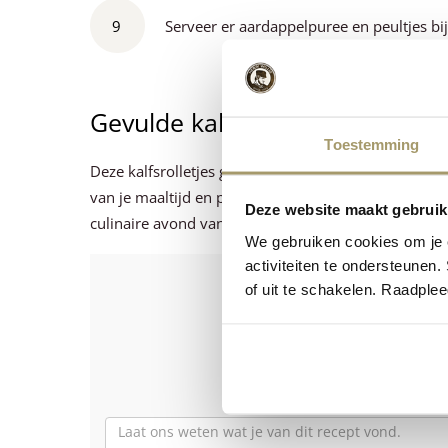
9
Serveer er aardappelpuree en peultjes bij
Gevulde kalfsrolletjes maken
Toestemming
Deze kalfsrolletjes gevuld met Gouda fenegriekkaas
van je maaltijd en perfect in te zetten als je wilt g
Deze website maakt gebruik
culinaire avond van!
We gebruiken cookies om je e
activiteiten te ondersteunen.
Is het r
of uit te schakelen. Raadple
Laat ons wete