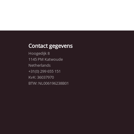
Contact gegevens
Hoogedijk 8
1145 PM Katwoude
Netherlands
+31(0) 299 655 151
KvK: 36037970
BTW: NL006196238B01