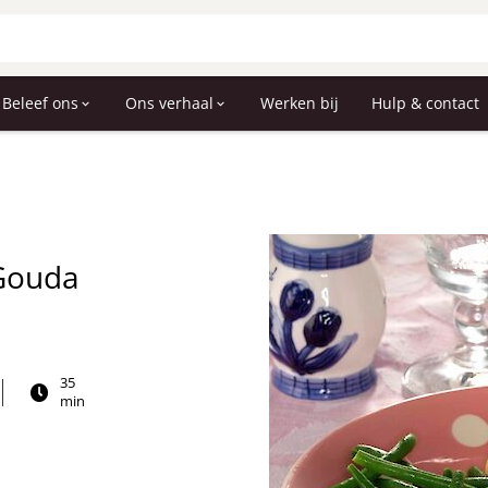
Beleef ons
Ons verhaal
Werken bij
Hulp & contact
 Gouda
35
min