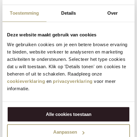
Toestemming
Details
Over
Leg de krieltjes in een bakblik in olijfolie en
bestrooi ze met zeezout. Voeg de helft van de
Deze website maakt gebruik van cookies
knoflook en 1 eetlepel rozemarijn toe en schep
2
om. Rooster ze in 25 minuten goudbruin en
We gebruiken cookies om je een betere browse ervaring
te bieden, website verkeer te analyseren en marketing
gaar. Schep de laatste 5 minuten de kaasblokjes
activiteiten te ondersteunen. Selecteer het type cookies
erover.
dat u wilt toestaan. Klik op 'Details tonen' om cookies te
beheren of uit te schakelen. Raadpleeg onze
Bak intussen de paddenstoelen in olijfolie met
cookieverklaring
en
privacyverklaring
voor meer
3
peper, de rest van de knoflook en rozemarijn.
informatie.
4
Serveer de krieltjes met de bospaddenstoelen.
Alle cookies toestaan
Aanpassen