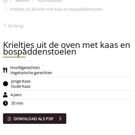
Beleven
Kaasrecepten
Krieltjes uit de oven met kaas en bospaddenstoelen
Ga terug
Krieltjes uit de oven met kaas en
bospaddenstoelen
Hoofdgerechten
Vegetarische gerechten
Jonge Kaas
Oude Kaas
4 pers
35 min
DOWNLOAD ALS PDF