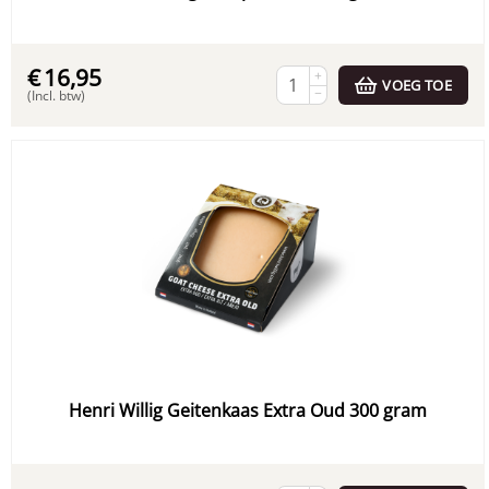
€
16,95
+
VOEG TOE
−
(Incl. btw)
Henri Willig Geitenkaas Extra Oud 300 gram