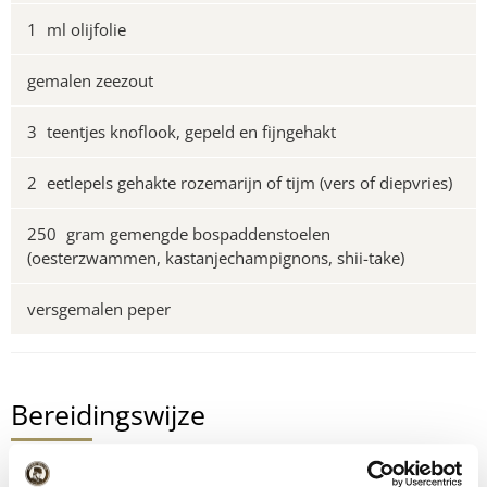
1
ml olijfolie
gemalen zeezout
3
teentjes knoflook, gepeld en fijngehakt
2
eetlepels gehakte rozemarijn of tijm (vers of diepvries)
250
gram gemengde bospaddenstoelen
(oesterzwammen, kastanjechampignons, shii-take)
versgemalen peper
Bereidingswijze
1
Verwarm de oven voor op 220 °C.