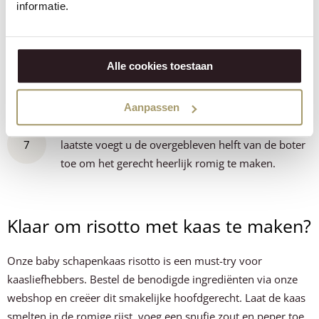
dan roeren tot de rijst zacht is, maar met nog een
informatie.
lichte bite.
Haal de pan van het vuur en voeg nu de Henri
Alle cookies toestaan
6
Willig Baby Schapenkaas toe.
Aanpassen
Maak het dan op smaak met zout en peper. Als
7
laatste voegt u de overgebleven helft van de boter
toe om het gerecht heerlijk romig te maken.
Klaar om risotto met kaas te maken?
Onze baby schapenkaas risotto is een must-try voor
kaasliefhebbers. Bestel de benodigde ingrediënten via onze
webshop en creëer dit smakelijke hoofdgerecht. Laat de kaas
smelten in de romige rijst, voeg een snufje zout en peper toe