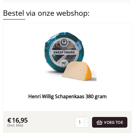
Bestel via onze webshop:
Henri Willig Schapenkaas 380 gram
€
16,95
+
VOEG TOE
−
(Incl. btw)