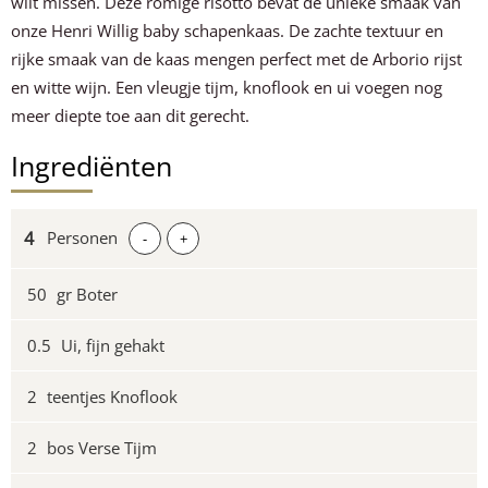
wilt missen. Deze romige risotto bevat de unieke smaak van
onze Henri Willig baby schapenkaas. De zachte textuur en
rijke smaak van de kaas mengen perfect met de Arborio rijst
en witte wijn. Een vleugje tijm, knoflook en ui voegen nog
meer diepte toe aan dit gerecht.
Ingrediënten
Personen
-
+
50
gr Boter
0.5
Ui, fijn gehakt
2
teentjes Knoflook
2
bos Verse Tijm