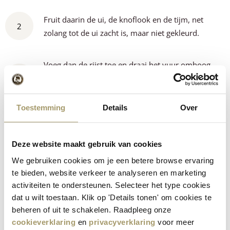
Fruit daarin de ui, de knoflook en de tijm, net
2
zolang tot de ui zacht is, maar niet gekleurd.
Voeg dan de rijst toe en draai het vuur omhoog
3
totdat de rijst bijna begint te bakken. Na ongeveer
een minuut is de rijst een beetje doorschijnend.
Toestemming
Details
Over
4
Voeg nu de wijn toe en blijf goed roeren.
Deze website maakt gebruik van cookies
We gebruiken cookies om je een betere browse ervaring
Draai het vuur omlaag zodat het mengsel nog net
te bieden, website verkeer te analyseren en marketing
blijft koken. Voeg steeds een soeplepel bouillon
activiteiten te ondersteunen. Selecteer het type cookies
toe en blijf constant roeren. Wacht iedere keer dat
dat u wilt toestaan. Klik op 'Details tonen' om cookies te
5
de bouillon opgenomen is voordat u een nieuwe
beheren of uit te schakelen. Raadpleeg onze
lepel toevoegt. Als alle bouillon is toegevoegd, blijf
cookieverklaring
en
privacyverklaring
voor meer