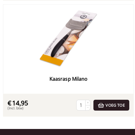
Kaasrasp Milano
€
14,95
+
VOEG TOE
−
(Incl. btw)