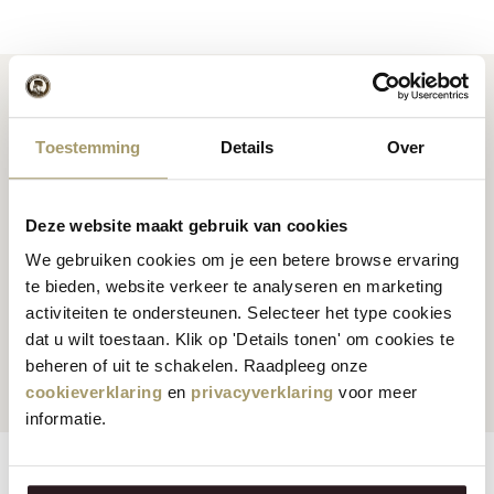
Toestemming
Details
Over
Premium Hollandse
kaas
Kaas inspiratie
recepten
Deze website maakt gebruik van cookies
We gebruiken cookies om je een betere browse ervaring
te bieden, website verkeer te analyseren en marketing
activiteiten te ondersteunen. Selecteer het type cookies
Klanten beoordelen ons
Snelle en betrouwbare
dat u wilt toestaan. Klik op 'Details tonen' om cookies te
gemiddeld met een 9.5
levering
beheren of uit te schakelen. Raadpleeg onze
cookieverklaring
en
privacyverklaring
voor meer
informatie.
Eigenschappen
Reviews