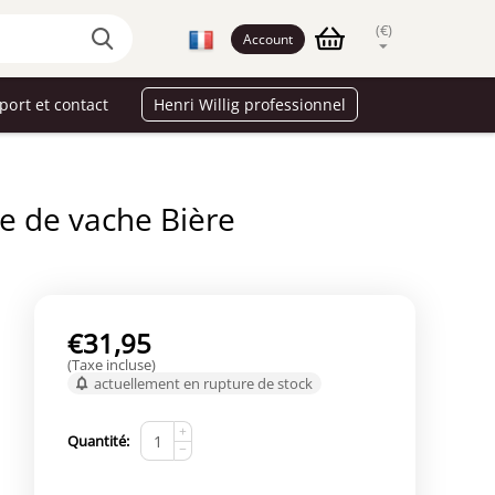
(€)
Account
port et contact
Henri Willig professionnel
ge de vache Bière
€
31,95
(Taxe incluse)
actuellement en rupture de stock
+
Quantité:
−