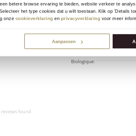
en betere browse ervaring te bieden, website verkeer te analy
 Selecteer het type cookies dat u wilt toestaan. Klik op 'Details 
eg onze
cookieverklaring
en
privacyverklaring
voor meer inform
Aanpassen
A
Disponibilité:
Biologique:
 reviews found