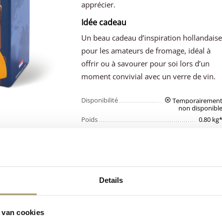
apprécier.
Idée cadeau
Un beau cadeau d’inspiration hollandais
pour les amateurs de fromage, idéal à
offrir ou à savourer pour soi lors d’un
moment convivial avec un verre de vin.
Disponibilité
Temporairemen
non disponibl
Poids
0.80 kg
Nos clients nous
Details
Fromage
attribuent une
hollandais de
note
moyenne d
première qualité
 van cookies
9,5 %