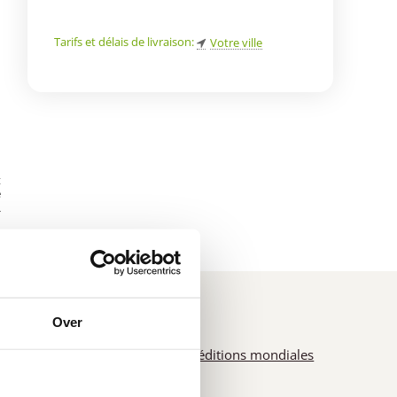
Tarifs et délais de livraison:
Votre ville
e
t
e
*
Over
Expéditions mondiales
e