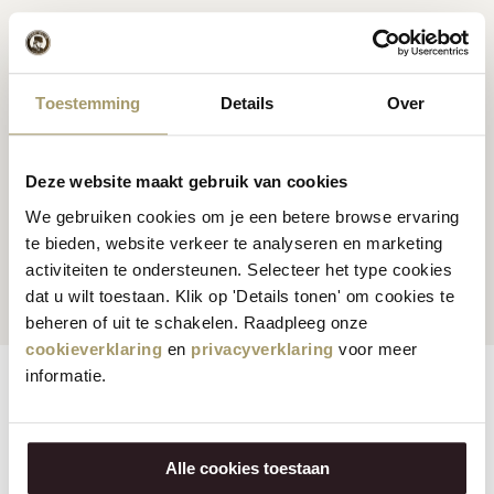
Premium Hollandse
kaas
Kaas inspiratie
recepten
Toestemming
Details
Over
Deze website maakt gebruik van cookies
We gebruiken cookies om je een betere browse ervaring
Klanten beoordelen ons
Snelle en betrouwbare
te bieden, website verkeer te analyseren en marketing
gemiddeld met een 9.5
levering
activiteiten te ondersteunen. Selecteer het type cookies
dat u wilt toestaan. Klik op 'Details tonen' om cookies te
beheren of uit te schakelen. Raadpleeg onze
cookieverklaring
en
privacyverklaring
voor meer
informatie.
Eigenschappen
Reviews
Vegetarisch:
Nee
Alle cookies toestaan