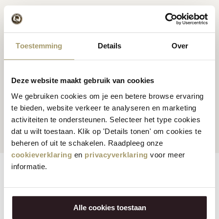
Premium Hollandse
kaas
Kaas inspiratie
recepten
Toestemming
Details
Over
Deze website maakt gebruik van cookies
We gebruiken cookies om je een betere browse ervaring
Klanten beoordelen ons
Snelle en betrouwbare
te bieden, website verkeer te analyseren en marketing
gemiddeld met een 9.5
levering
activiteiten te ondersteunen. Selecteer het type cookies
dat u wilt toestaan. Klik op 'Details tonen' om cookies te
beheren of uit te schakelen. Raadpleeg onze
cookieverklaring
en
privacyverklaring
voor meer
informatie.
Eigenschappen
Reviews
Vegetarisch:
Nee
Alle cookies toestaan