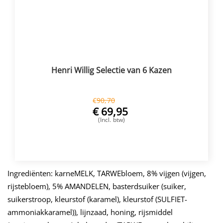
Henri Willig Selectie van 6 Kazen
€
90,70
€
69,95
(Incl. btw)
VOEG TOE
Ingrediënten: karneMELK, TARWEbloem, 8% vijgen (vijgen,
rijstebloem), 5% AMANDELEN, basterdsuiker (suiker,
suikerstroop, kleurstof (karamel), kleurstof (SULFIET-
ammoniakkaramel)), lijnzaad, honing, rijsmiddel