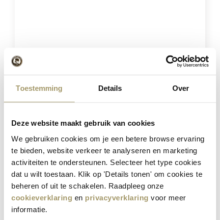
Toestemming
Details
Over
Henri Willig Selectie van 12 Kazen
Deze website maakt gebruik van cookies
€
181,40
€
139,95
We gebruiken cookies om je een betere browse ervaring
(Incl. btw)
te bieden, website verkeer te analyseren en marketing
activiteiten te ondersteunen. Selecteer het type cookies
VOEG TOE
dat u wilt toestaan. Klik op 'Details tonen' om cookies te
beheren of uit te schakelen. Raadpleeg onze
cookieverklaring
en
privacyverklaring
voor meer
Besparing
21%
informatie.