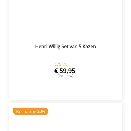
Henri Willig Set van 5 Kazen
€
75,75
€
59,95
(Incl. btw)
VOEG TOE
Besparing
23%