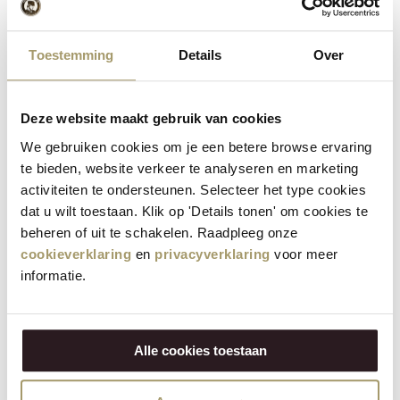
16-02-2026, 11:13
Alles top!
Toestemming
Details
Over
Ramazan Gökyer
R
Deze website maakt gebruik van cookies
15-02-2026, 14:50
We gebruiken cookies om je een betere browse ervaring
te bieden, website verkeer te analyseren en marketing
Bester Käse einfach super braucht man nicht verändern
activiteiten te ondersteunen. Selecteer het type cookies
dat u wilt toestaan. Klik op 'Details tonen' om cookies te
beheren of uit te schakelen. Raadpleeg onze
Marion Tietz
M
cookieverklaring
en
privacyverklaring
voor meer
15-02-2026, 13:29
informatie.
Die Käse waren wie immer köstlich, Nachschub ist geplant...
Alle cookies toestaan
Andrea Hobrack
A
15-02-2026, 12:08