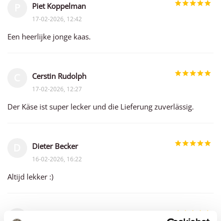
Piet Koppelman
P
17-02-2026, 12:42
Een heerlijke jonge kaas.
Cerstin Rudolph
C
17-02-2026, 12:27
Der Käse ist super lecker und die Lieferung zuverlässig.
Dieter Becker
D
16-02-2026, 16:22
Altijd lekker :)
Nick Hubbers
N