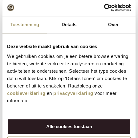
Dieter Becker
D
16-02-2026, 16:22
Toestemming
Details
Over
Altijd lekker :)
Deze website maakt gebruik van cookies
We gebruiken cookies om je een betere browse ervaring
Nick Hubbers
N
te bieden, website verkeer te analyseren en marketing
16-02-2026, 11:13
activiteiten te ondersteunen. Selecteer het type cookies
Alles top!
dat u wilt toestaan. Klik op 'Details tonen' om cookies te
beheren of uit te schakelen. Raadpleeg onze
cookieverklaring
en
privacyverklaring
voor meer
informatie.
Ramazan Gökyer
R
15-02-2026, 14:50
Bester Käse einfach super braucht man nicht verändern
Alle cookies toestaan