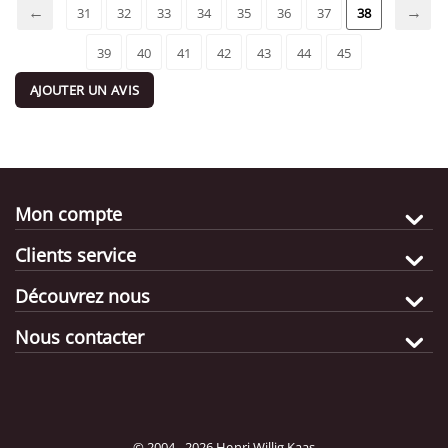
31
32
33
34
35
36
37
38
39
40
41
42
43
44
45
AJOUTER UN AVIS
Mon compte
Clients service
Découvrez nous
Nous contacter
© 2004 - 2026 Henri Willig Kaas