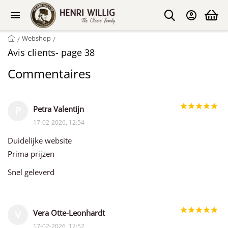
Webshop
/
/
Avis clients- page 38
Commentaires
Petra Valentijn
P
17-02-2026, 12:54
Duidelijke website
Prima prijzen
Snel geleverd
Vera Otte-Leonhardt
V
17-02-2026, 12:52