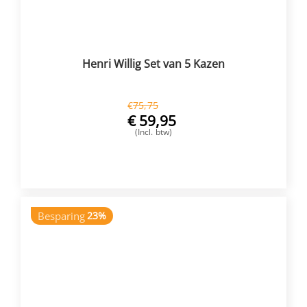
Henri Willig Set van 5 Kazen
€
75,75
€
59,95
(Incl. btw)
VOEG TOE
Besparing
23%