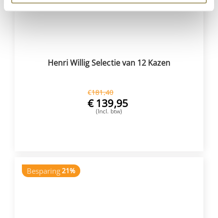
Henri Willig Selectie van 12 Kazen
€
181,40
€
139,95
(Incl. btw)
VOEG TOE
Besparing
21%