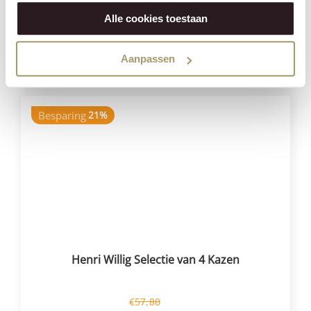
€
181,40
€
139,95
Alle cookies toestaan
(Incl. btw)
VOEG TOE
Aanpassen
Besparing
21%
Henri Willig Selectie van 4 Kazen
€
57,80