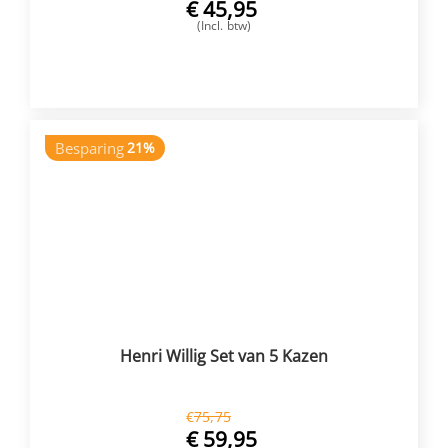
€
45,95
(Incl. btw)
VOEG TOE
Besparing
21%
Henri Willig Set van 5 Kazen
€
75,75
€
59,95