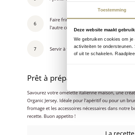
Toestemming
Faire frire pendant environ 5 minutes. À l'
6
l'autre côté, toujours à feu doux.
Deze website maakt gebruik
We gebruiken cookies om je e
activiteiten te ondersteunen.
7
Servir à table avec les taralli et les res
of uit te schakelen. Raadple
Prêt à préparer votre propre om
Savourez votre omelette italienne maison, une créat
Organic Jersey. Idéale pour l'apéritif ou pour un 
fromage et les accessoires nécessaires dans notre bo
recette. Buon appetito !
La recette 