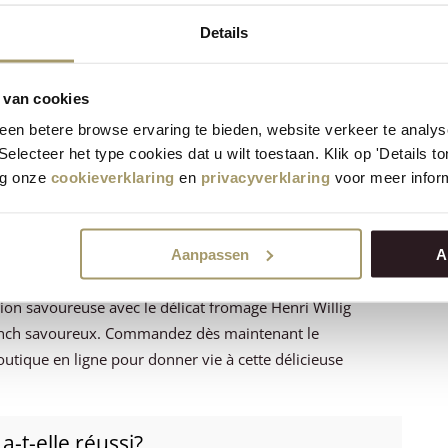
Details
aide du couvercle, retourner l'omelette et faire frire
 van cookies
en betere browse ervaring te bieden, website verkeer te analy
 Selecteer het type cookies dat u wilt toestaan. Klik op 'Details 
tes de cubes de fromage et de crème de thon aux pistaches.
eg onze
cookieverklaring
en
privacyverklaring
voor meer inform
elette italienne ?
Aanpassen
A
ion savoureuse avec le délicat fromage Henri Willig
brunch savoureux. Commandez dès maintenant le
utique en ligne pour donner vie à cette délicieuse
a-t-elle réussi?