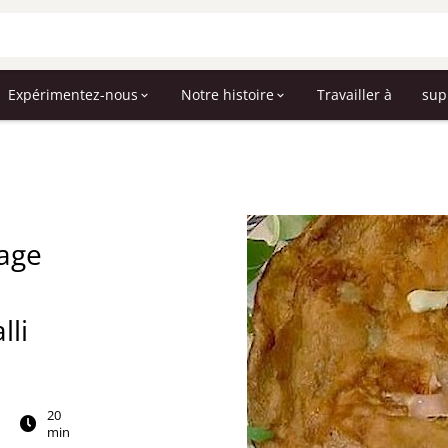
Expérimentez-nous
Notre histoire
Travailler à
sup
mage
lli
20
min