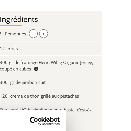
Ingrédients
Personnes
-
+
12
œufs
300
gr de fromage Henri Willig Organic Jersey,
coupé en cubes
300
gr de jambon cuit
120
crème de thon grillé aux pistaches
Q.b. taralli (Q.b. signifie quanto basta, c'est-à-
dire autant qu'il faut)
Q.b. huile d'olive extra vierge