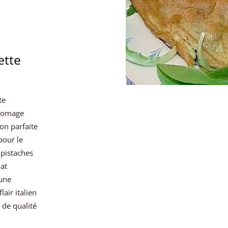
ette
te
fromage
on parfaite
pour le
 pistaches
at
 une
air italien
 de qualité