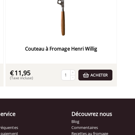
Couteau à Fromage Henri Willig
€
11,95
+
ACHETER
−
(Taxe incluse)
service
Découvrez nous
Blog
fréquentes
Commentaires
t paiement
Recettes au fromage