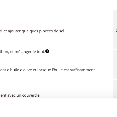
ol et ajouter quelques pincées de sel.
thon, et mélanger le tout.
nt d'huile d'olive et lorsque l'huile est suffisamment
ment avec un couvercle.
lli émiettés avant de retourner l'omelette.