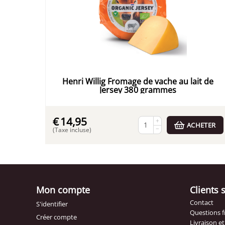
Henri Willig Fromage de vache au lait de
Jersey 380 grammes
€
14,95
+
ACHETER
−
(Taxe incluse)
Mon compte
Clients 
Contact
S'identifier
Questions 
Créer compte
Livraison e