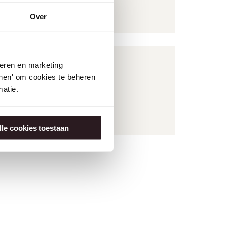
Over
Q.b. sel
Partagez cette recette via:
seren en marketing
WhatsApp
tonen' om cookies te beheren
atie.
TÉLÉCHARGER EN PDF
lle cookies toestaan