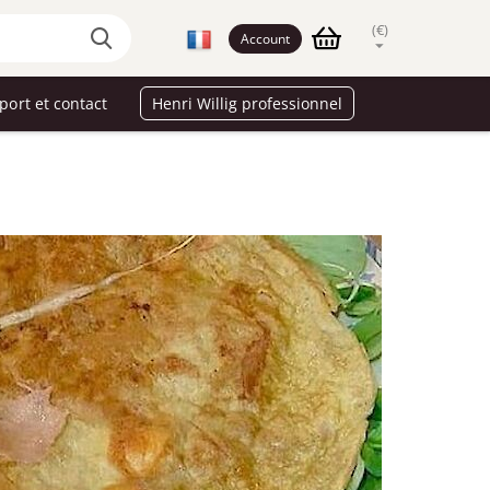
(€)
Account
port et contact
Henri Willig professionnel