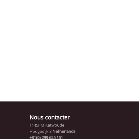
Nous contacter
1145PM Katwoude
Hoogedijk 8
Netherlands
+31(0) 299 655 151