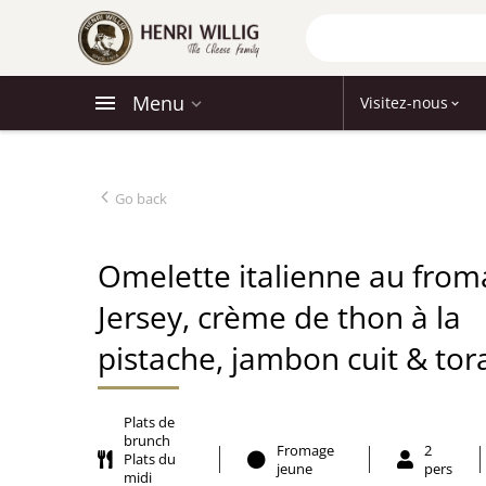
Menu
Visitez-nous
Go back
Omelette italienne au fro
Jersey, crème de thon à la
pistache, jambon cuit & tora
Plats de
brunch
Fromage
2
Plats du
jeune
pers
midi