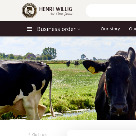
Business order
Our story
Ou
Go back