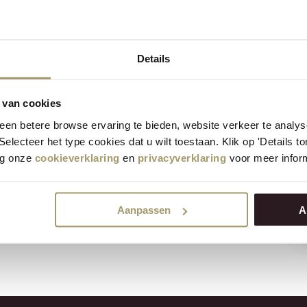
Details
 classic Gouda cheese
 van cookies
e to share! This delicious,
en betere browse ervaring te bieden, website verkeer te analy
and deserves a place on every
 Selecteer het type cookies dat u wilt toestaan. Klik op 'Details 
d.
eg onze
cookieverklaring
en
privacyverklaring
voor meer inform
Aanpassen
A