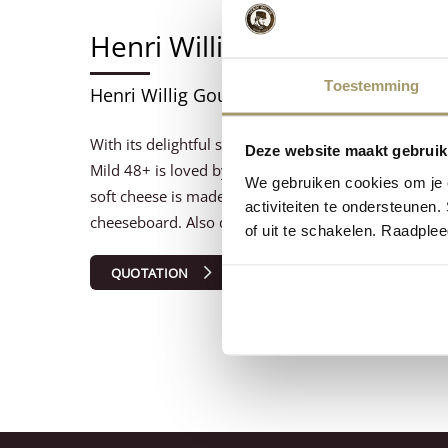
Henri Willig Gouda Mild
Toestemming
Henri Willig Gouda Mild 4/5kg 48% f.i.d.m.
With its delightful soft, creamy and mild taste, this
Deze website maakt gebruik
Mild 48+ is loved by all, making it an excellent chees
We gebruiken cookies om je e
soft cheese is made according to an ancient recipe 
activiteiten te ondersteunen.
cheeseboard. Also delicious when dipped in mustar
of uit te schakelen. Raadple
QUOTATION