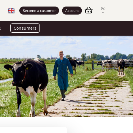
(€)
Become a customer
Account
Q
Consumers