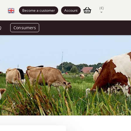
(€)
Become a customer
Account
Q
Consumers