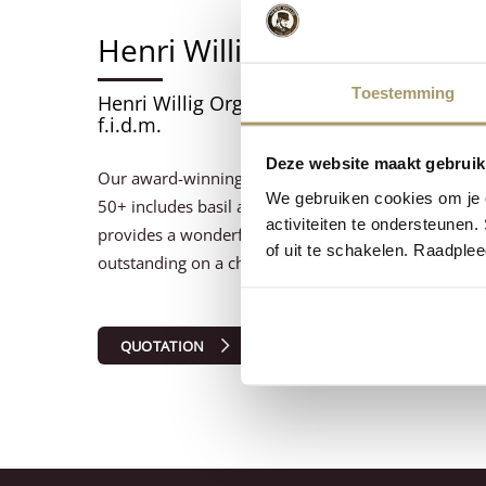
Henri Willig Organic Cow G
Toestemming
Henri Willig Organic Cow Cheese Green P
f.i.d.m.
Deze website maakt gebruik
Our award-winning organic green pesto cheese. Hen
We gebruiken cookies om je e
50+ includes basil and garlic, combined with our de
activiteiten te ondersteunen.
provides a wonderful taste sensation. Not only delici
of uit te schakelen. Raadple
outstanding on a cheese platter.
QUOTATION