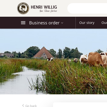
Business order
Our story
Ou
Go back