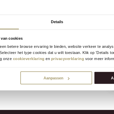
reen Pesto
Details
esto Herbs 4/5kg 50%
 van cookies
ri Willig Organic Green Pesto
en betere browse ervaring te bieden, website verkeer te analy
licious, young organic cheese
 Selecteer het type cookies dat u wilt toestaan. Klik op 'Details 
ous, but it also looks
eg onze
cookieverklaring
en
privacyverklaring
voor meer inform
Aanpassen
A