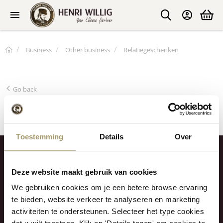
Business
Other business
Relatiegeschenken
Go back
Relatiegeschenken
Toestemming
Details
Over
My account
Deze website maakt gebruik van cookies
Customer support
We gebruiken cookies om je een betere browse ervaring
Explore us
te bieden, website verkeer te analyseren en marketing
activiteiten te ondersteunen. Selecteer het type cookies
Contact us