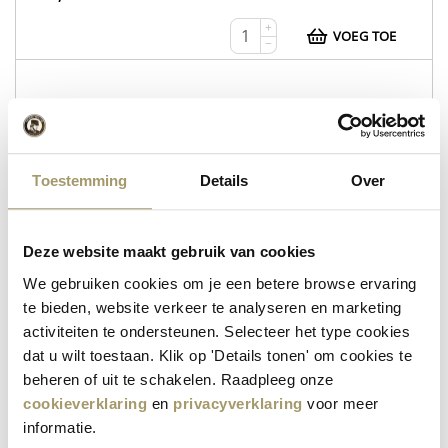
+
VOEG TOE
−
WEB112
Whey Tripel
Toestemming
Details
Over
Whey Tripel
Wheyzen
Deze website maakt gebruik van cookies
op voorraad
We gebruiken cookies om je een betere browse ervaring
te bieden, website verkeer te analyseren en marketing
€
12,95
activiteiten te ondersteunen. Selecteer het type cookies
+
dat u wilt toestaan. Klik op 'Details tonen' om cookies te
VOEG TOE
−
beheren of uit te schakelen. Raadpleeg onze
cookieverklaring
en
privacyverklaring
voor meer
informatie.