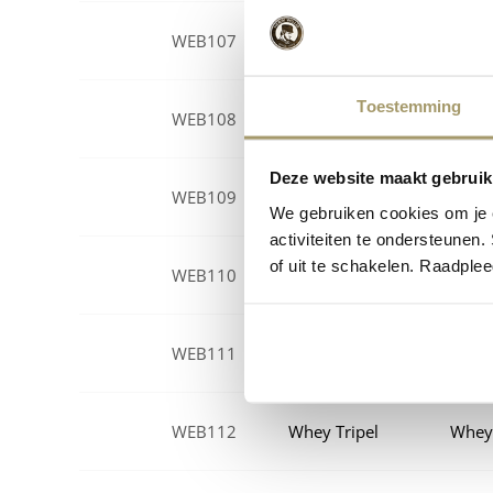
WEB107
Wheyzen
Whey
Toestemming
WEB108
Wheyzen
Whey
Deze website maakt gebruik
WEB109
Whey Tripel
Whey
We gebruiken cookies om je e
activiteiten te ondersteunen.
of uit te schakelen. Raadple
WEB110
Whey Tripel
Whey
WEB111
Whey Tripel
Whey
WEB112
Whey Tripel
Whey 