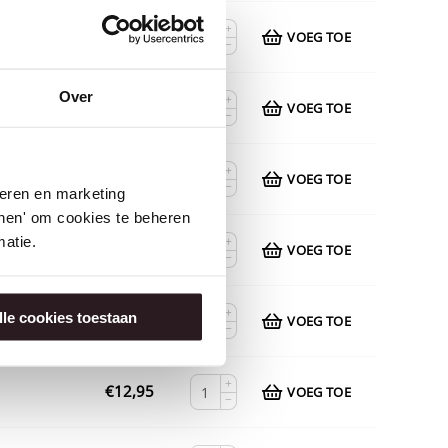
+
€
12,95
VOEG TOE
−
Over
+
€
12,95
VOEG TOE
−
+
€
12,95
VOEG TOE
−
seren en marketing
tonen' om cookies te beheren
atie.
+
€
12,95
VOEG TOE
−
+
lle cookies toestaan
€
12,95
VOEG TOE
−
+
€
12,95
VOEG TOE
−