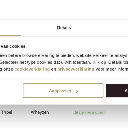
 Quadrupel
Whey Tripel
op voorraad
Details
 Quadrupel
Whey Quadrupel
op voorraad
 van cookies
zen
Wheyzen
op voorraad
en betere browse ervaring te bieden, website verkeer te analy
 Selecteer het type cookies dat u wilt toestaan. Klik op 'Details 
eg onze
cookieverklaring
en
privacyverklaring
voor meer inform
zen
Whey Tripel
op voorraad
Aanpassen
A
zen
Whey Quadrupel
op voorraad
Tripel
Wheyzen
op voorraad