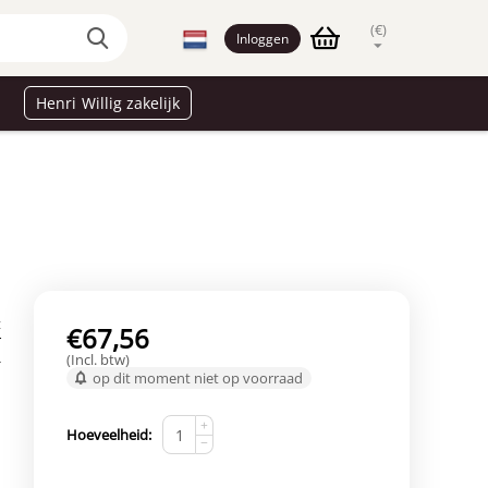
(€)
Inloggen
Henri Willig zakelijk
t
€
67,56
r
(Incl. btw)
*
op dit moment niet op voorraad
+
Hoeveelheid:
−