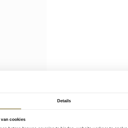
Details
Klanten beoordele
Premium
ons
gemiddeld met
Hollandse
kaas
 van cookies
een 9.5