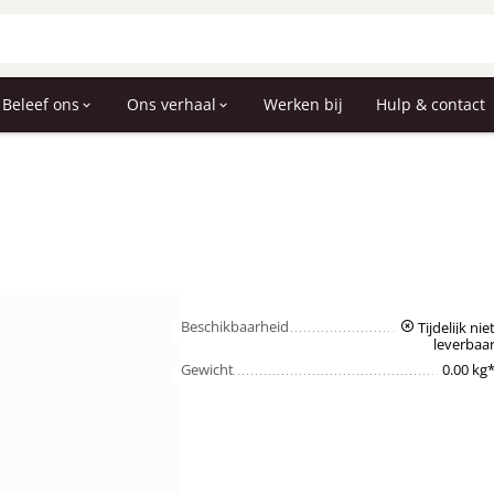
Beleef ons
Ons verhaal
Werken bij
Hulp & contact
Beschikbaarheid
Tijdelijk nie
leverbaa
Gewicht
0.00 kg