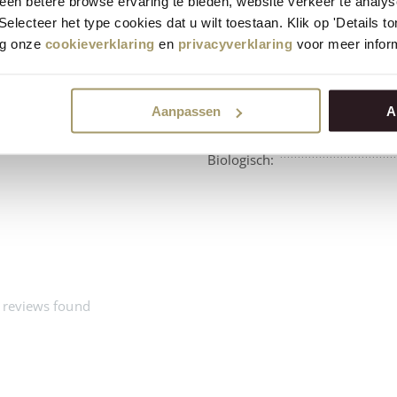
en betere browse ervaring te bieden, website verkeer te analy
 Selecteer het type cookies dat u wilt toestaan. Klik op 'Details 
eg onze
cookieverklaring
en
privacyverklaring
voor meer inform
Aanpassen
A
Beschikbaarheid:
Biologisch:
 reviews found