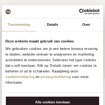
Toestemming
Details
Over
Premium Hollandse
kaas
Kaas inspiratie
recepten
Deze website maakt gebruik van cookies
We gebruiken cookies om je een betere browse ervaring
te bieden, website verkeer te analyseren en marketing
Klanten beoordelen ons
Snelle en betrouwbare
activiteiten te ondersteunen. Selecteer het type cookies
gemiddeld met een 9.5
levering
dat u wilt toestaan. Klik op 'Details tonen' om cookies te
beheren of uit te schakelen. Raadpleeg onze
cookieverklaring
en
privacyverklaring
voor meer
informatie.
Eigenschappen
Reviews
Vegetarisch:
Nee
Alle cookies toestaan