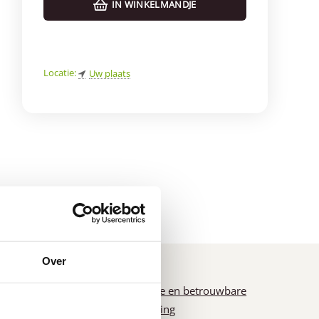
IN WINKELMANDJE
Locatie:
Uw plaats
d
*
Over
n
Snelle en betrouwbare
levering