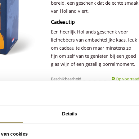
bereid, een geschenk dat de echte smaak
van Holland viert.
Cadeautip
Een heerlijk Hollands geschenk voor
liefhebbers van ambachtelijke kaas, leuk
om cadeau te doen maar minstens zo
fijn om zelf van te genieten bij een goed
glas wijn of een gezellig borrelmoment.
Beschikbaarheid
Op voorraa
Gewicht
0.80 kg
Details
Klanten beoordele
Premium
ons
gemiddeld met
 van cookies
Hollandse
kaas
een 9.5