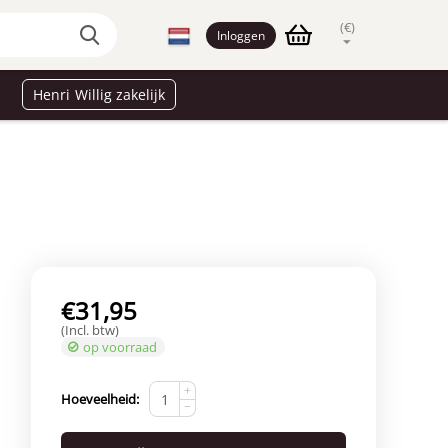
(€)
Inloggen
Henri Willig zakelijk
€
31,95
(Incl. btw)
op voorraad
+
Hoeveelheid:
−