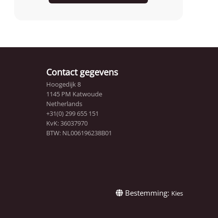
Contact gegevens
Hoogedijk 8
1145 PM Katwoude
Netherlands
+31(0) 299 655 151
KvK: 36037970
BTW: NL006196238B01
Bestemming:
Kies