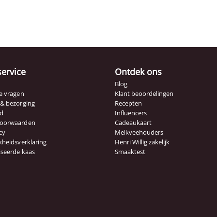
service
Ontdek ons
Blog
e vragen
Klant beoordelingen
 & bezorging
Recepten
id
Influencers
voorwaarden
Cadeaukaart
cy
Melkveehouders
kheidsverklaring
Henri Willig zakelijk
iseerde kaas
Smaaktest