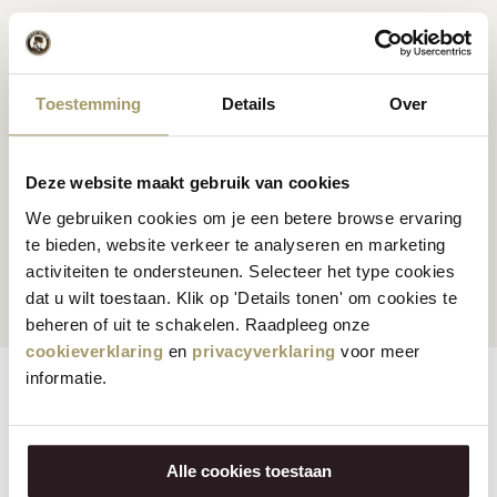
Premium Hollandse
kaas
Kaas inspiratie
recepten
Toestemming
Details
Over
Deze website maakt gebruik van cookies
We gebruiken cookies om je een betere browse ervaring
Klanten beoordelen ons
Snelle en betrouwbare
te bieden, website verkeer te analyseren en marketing
gemiddeld met een 9.5
levering
activiteiten te ondersteunen. Selecteer het type cookies
dat u wilt toestaan. Klik op 'Details tonen' om cookies te
beheren of uit te schakelen. Raadpleeg onze
cookieverklaring
en
privacyverklaring
voor meer
informatie.
Eigenschappen
Reviews
Vegetarisch:
Nee
Alle cookies toestaan