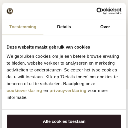
Premium Hollandse
kaas
Kaas inspiratie
recepten
Toestemming
Details
Over
Deze website maakt gebruik van cookies
We gebruiken cookies om je een betere browse ervaring
Klanten beoordelen ons
Snelle en betrouwbare
te bieden, website verkeer te analyseren en marketing
gemiddeld met een 9.5
levering
activiteiten te ondersteunen. Selecteer het type cookies
dat u wilt toestaan. Klik op 'Details tonen' om cookies te
beheren of uit te schakelen. Raadpleeg onze
cookieverklaring
en
privacyverklaring
voor meer
informatie.
Eigenschappen
Reviews
Vegetarisch:
Nee
Alle cookies toestaan