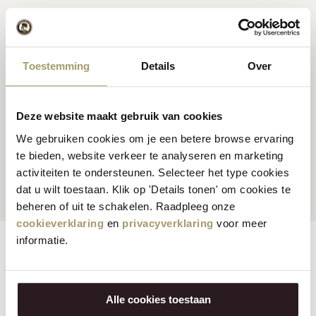
Premium Hollandse
kaas
Kaas inspiratie
recepten
Toestemming
Details
Over
Deze website maakt gebruik van cookies
We gebruiken cookies om je een betere browse ervaring
Klanten beoordelen ons
Snelle en betrouwbare
te bieden, website verkeer te analyseren en marketing
gemiddeld met een 9.5
levering
activiteiten te ondersteunen. Selecteer het type cookies
dat u wilt toestaan. Klik op 'Details tonen' om cookies te
beheren of uit te schakelen. Raadpleeg onze
cookieverklaring
en
privacyverklaring
voor meer
informatie.
Eigenschappen
Reviews
Vegetarisch:
Nee
Alle cookies toestaan