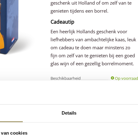
geschenk uit Holland of om zelf van te
genieten tijdens een borrel.
Cadeautip
Een heerlijk Hollands geschenk voor
liefhebbers van ambachtelijke kaas, leuk
om cadeau te doen maar minstens zo
fijn om zelf van te genieten bij een goed
glas wijn of een gezellig borrelmoment.
Beschikbaarheid
Op voorraa
Gewicht
0.80 kg
Details
Klanten beoordele
Premium
ons
gemiddeld met
 van cookies
Hollandse
kaas
een 9.5