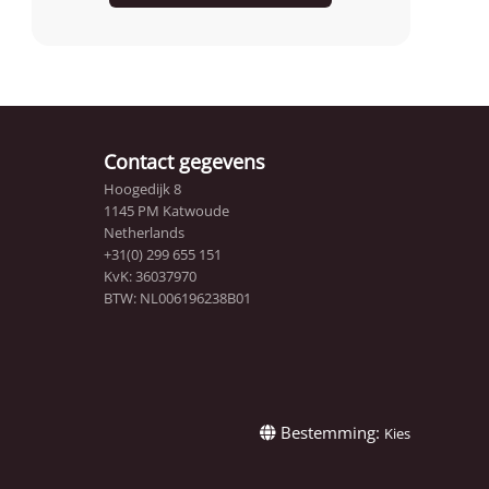
Contact gegevens
Hoogedijk 8
1145 PM Katwoude
Netherlands
+31(0) 299 655 151
KvK: 36037970
BTW: NL006196238B01
Bestemming:
Kies