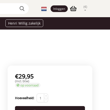
(€)
Inloggen
Henri Willig zakelijk
€
29,95
(Incl. btw)
op voorraad
+
Hoeveelheid:
−