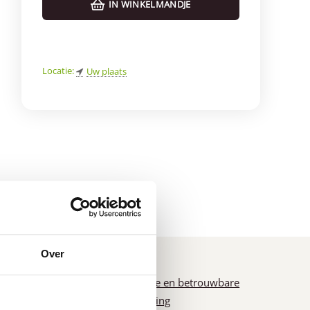
IN WINKELMANDJE
Locatie:
Uw plaats
d
*
Over
n
Snelle en betrouwbare
levering