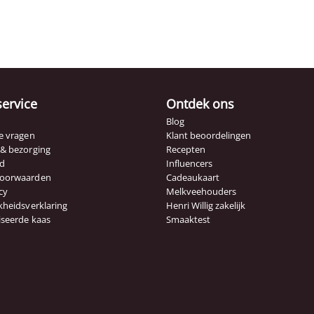
service
Ontdek ons
Blog
e vragen
Klant beoordelingen
 & bezorging
Recepten
id
Influencers
voorwaarden
Cadeaukaart
cy
Melkveehouders
kheidsverklaring
Henri Willig zakelijk
iseerde kaas
Smaaktest