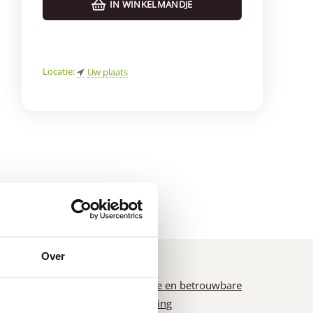
IN WINKELMANDJE
e
Locatie:
Uw plaats
d
*
Over
n
Snelle en betrouwbare
levering