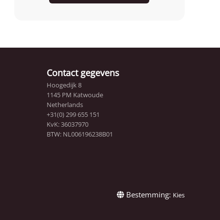
Contact gegevens
Hoogedijk 8
1145 PM Katwoude
Netherlands
+31(0) 299 655 151
KvK: 36037970
BTW: NL006196238B01
Bestemming:
Kies