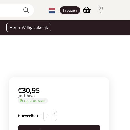
(€)
Inloggen
Henri Willig zakelijk
€
30,95
(Incl. btw)
op voorraad
+
Hoeveelheid:
−