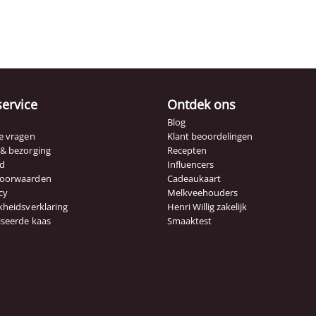
service
Ontdek ons
Blog
e vragen
Klant beoordelingen
 & bezorging
Recepten
id
Influencers
voorwaarden
Cadeaukaart
cy
Melkveehouders
kheidsverklaring
Henri Willig zakelijk
iseerde kaas
Smaaktest