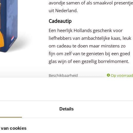
avondje samen of als smaakvol presentj
uit Nederland.
Cadeautip
Een heerlijk Hollands geschenk voor
liefhebbers van ambachtelijke kaas, leuk
om cadeau te doen maar minstens zo
fijn om zelf van te genieten bij een goed
glas wijn of een gezellig borrelmoment.
Beschikbaarheid
Op voorraa
Gewicht
0.80 kg
Details
Klanten beoordele
Premium
ons
gemiddeld met
 van cookies
Hollandse
kaas
een 9.5