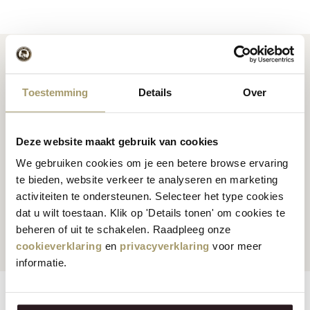
Toestemming
Details
Over
Premium Hollandse
kaas
Kaas inspiratie
recepten
Deze website maakt gebruik van cookies
We gebruiken cookies om je een betere browse ervaring
te bieden, website verkeer te analyseren en marketing
activiteiten te ondersteunen. Selecteer het type cookies
Klanten beoordelen ons
Snelle en betrouwbare
dat u wilt toestaan. Klik op 'Details tonen' om cookies te
gemiddeld met een 9.5
levering
beheren of uit te schakelen. Raadpleeg onze
cookieverklaring
en
privacyverklaring
voor meer
informatie.
Eigenschappen
Reviews