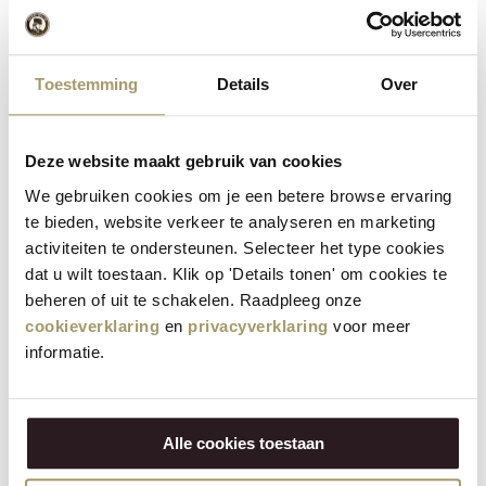
Ingrediënten: gepasteuriseerde biologische koeMELK, 3.6%
bio chili, zout, microbieel stremsel, kaasculturen
Toestemming
Details
Over
Gemiddelde voedingswaarde per 100 g:
1612/385
Energie
Deze website maakt gebruik van cookies
kJ/kcal
We gebruiken cookies om je een betere browse ervaring
Vetten
31 g
te bieden, website verkeer te analyseren en marketing
- waarvan verzadigde vetzuren / of which
19 g
activiteiten te ondersteunen. Selecteer het type cookies
saturated
dat u wilt toestaan. Klik op 'Details tonen' om cookies te
beheren of uit te schakelen. Raadpleeg onze
Koolhydraten
< 0,5 g
cookieverklaring
en
privacyverklaring
voor meer
- waarvan suikers / of which sugars
< 0,5 g
informatie.
Eiwitten
26 g
Zout
2 g
Alle cookies toestaan
Allergenen: Melk (inclusief lactose)