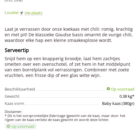
(Incl. btw)
Locatie:
Uw plaats
Laat je verrassen door onze koekaas met chili: romig, krachtig
en met pit! De klassieke Goudse basis omarmt de vurige chili,
waardoor elke hap een kleine smaakexplosie wordt.
Serveertip
Snijd hem op een knapperig broodje, laat hem zachtjes
smelten over een ovenschotel, of zet hem in het middelpunt
van een borrelplank vol verrassingen. Combineer met zoete
vruchten, een frisse dip of een glas witte wijn.
Beschikbaarheid
Op voorraad
Gewicht
0.38 kg*
Kaas vorm
Baby kaas (380gr)
Disclaimer:
* Dit is het oorspronkelijke (fabricage-)gewicht van de kaas, maar door het
rijpen van de kaas verliest de kaas gewicht en wordt deze lichter.
op voorraad