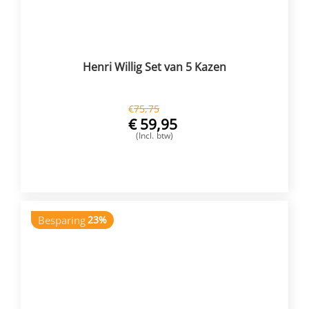
Henri Willig Set van 5 Kazen
€
75,75
€
59,95
(Incl. btw)
VOEG TOE
Besparing
23%