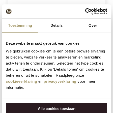
Toestemming
Details
Over
Henri Willig Koekaas met Kokos 380 gram
Deze website maakt gebruik van cookies
We gebruiken cookies om je een betere browse ervaring
€
14,95
te bieden, website verkeer te analyseren en marketing
(Incl. btw)
activiteiten te ondersteunen. Selecteer het type cookies
dat u wilt toestaan. Klik op 'Details tonen' om cookies te
SELECTEER OPTIES
beheren of uit te schakelen. Raadpleeg onze
cookieverklaring
en
privacyverklaring
voor meer
informatie.
Besparing
23%
Alle cookies toestaan