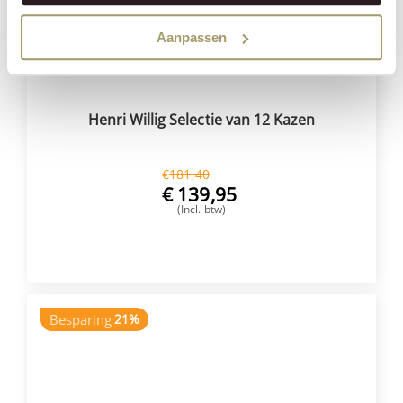
Aanpassen
Henri Willig Selectie van 12 Kazen
€
181,40
€
139,95
(Incl. btw)
VOEG TOE
Besparing
21%