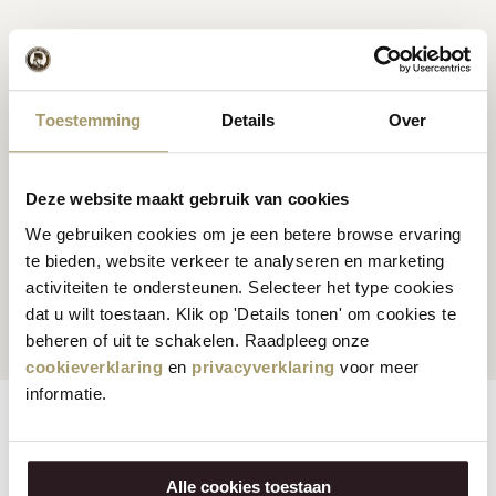
Toestemming
Details
Over
Premium Hollandse
kaas
Kaas inspiratie
recepten
Deze website maakt gebruik van cookies
We gebruiken cookies om je een betere browse ervaring
te bieden, website verkeer te analyseren en marketing
Klanten beoordelen ons
Snelle en betrouwbare
activiteiten te ondersteunen. Selecteer het type cookies
gemiddeld met een 9.5
levering
dat u wilt toestaan. Klik op 'Details tonen' om cookies te
beheren of uit te schakelen. Raadpleeg onze
cookieverklaring
en
privacyverklaring
voor meer
informatie.
Eigenschappen
Reviews
Alle cookies toestaan
Vegetarisch:
Nee