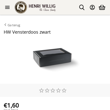
Ga terug
HW Vensterdoos zwart
€
1,60