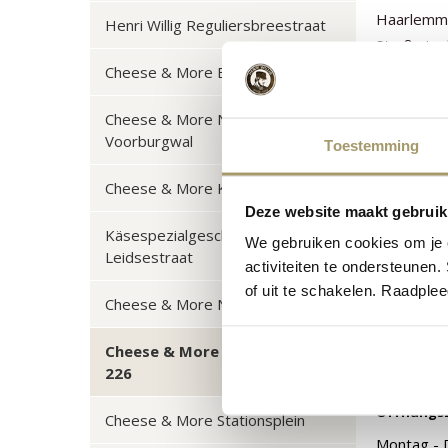
Haarlemme
Henri Willig Reguliersbreestraat
Straße in 
zentralst
Cheese & More Blumenmarkt
Cheese & More Nieuwezijds
Voorburgwal
Toestemming
Cheese & More Kalverstraat
Deze website maakt gebruik
Käsespezialgeschäft Henri Willig
We gebruiken cookies om je e
Leidsestraat
activiteiten te ondersteunen.
of uit te schakelen. Raadple
Cheese & More Nieuwendijk 109
Cheese & More Nieuwendijk
226
Öffnungsz
Cheese & More Stationsplein
Montag - 