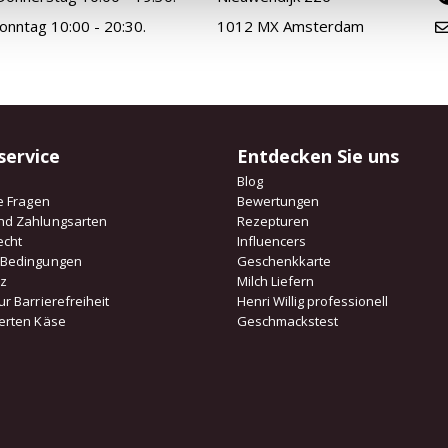
Sonntag 10:00 - 20:30.
1012 MX Amsterdam
service
Entdecken Sie uns
Blog
te Fragen
Bewertungen
nd Zahlungsarten
Rezepturen
echt
Influencers
 Bedingungen
Geschenkkarte
tz
Milch Liefern
ur Barrierefreiheit
Henri Willig professionell
ierten Käse
Geschmackstest