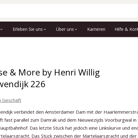
Erleben Sie uns
Über uns
Karrieren
Hilfe & Kon
e & More by Henri Willig
wendijk 226
 Geschäft
endijk verbindet den Amsterdamer Dam mit der Haarlemmerstr
ft fast parallel zum Damrak und dem Nieuwezijds Voorburgwal in
auptbahnhof. Das letzte Stück hat jedoch eine Linkskurve und en
telaarsgracht. Das Stück zwischen der Martelaarsgracht und der