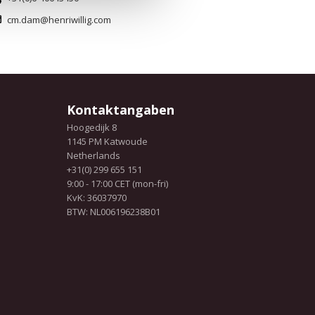
cm.dam@henriwillig.com
Kontaktangaben
Hoogedijk 8
1145 PM Katwoude
Netherlands
+31(0) 299 655 151
9:00 - 17:00 CET (mon-fri)
KvK: 36037970
BTW: NL006196238B01