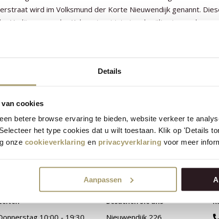
rstraat wird im Volksmund der Korte Nieuwendijk genannt. Dies
der Verlängerung der Kalverstraat ist eine der ältesten und
en Einkaufsstraßen von Amsterdam und ist jetzt Fußgängerzone.
Details
 van cookies
en betere browse ervaring te bieden, website verkeer te analy
 Selecteer het type cookies dat u wilt toestaan. Klik op 'Details 
eg onze
cookieverklaring
en
privacyverklaring
voor meer inform
Aanpassen
A
eiten
Besuchen Sie uns
K
Donnerstag 10:00 - 19:30.
Nieuwendijk 226