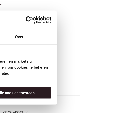
e
Over
seren en marketing
tonen' om cookies te beheren
atie.
lle cookies toestaan
ontakt
+31(0)6-40643450