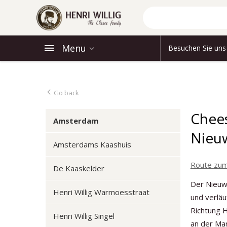
Menu
Besuchen Sie uns
Go back
Chees
Amsterdam
Nieu
Amsterdams Kaashuis
Route zum
De Kaaskelder
Der Nieuw
Henri Willig Warmoesstraat
und verläu
Richtung H
Henri Willig Singel
an der Mar