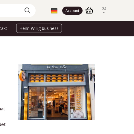
(€)
Account
takt
Henri Willig business
aat
det