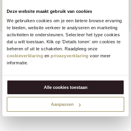
Klanten beoordelen ons
Snelle en betrouwbare
gemiddeld met een 9.5
levering
Deze website maakt gebruik van cookies
We gebruiken cookies om je een betere browse ervaring
te bieden, website verkeer te analyseren en marketing
activiteiten te ondersteunen. Selecteer het type cookies
dat u wilt toestaan. Klik op 'Details tonen' om cookies te
Eigenschappen
Reviews
beheren of uit te schakelen. Raadpleeg onze
cookieverklaring
en
privacyverklaring
voor meer
Vegetarisch:
Nee
informatie.
Vegan:
Nee
Alle cookies toestaan
Biologisch:
Nee
Aanpassen