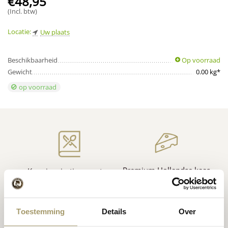
€
48,95
(Incl. btw)
Locatie:
Uw plaats
Beschikbaarheid
Op voorraad
Gewicht
0.00 kg*
op voorraad
Premium Hollandse
kaas
Kaas inspiratie
recepten
Toestemming
Details
Over