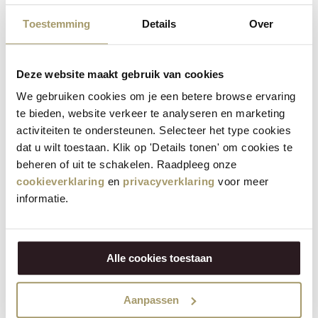
De Zaanse Schans
Toestemming
Details
Over
Openingstijden en adres
De Haal - Henri Willig Kaas
Deze website maakt gebruik van cookies
Experience
We gebruiken cookies om je een betere browse ervaring
te bieden, website verkeer te analyseren en marketing
Bezoekers zijn van harte welkom om een kijkje te nemen
activiteiten te ondersteunen. Selecteer het type cookies
in onze kaasexperience in De Haal. In deze voormalige
dat u wilt toestaan. Klik op 'Details tonen' om cookies te
hooischuur wordt het verhaal van Henri Willig en zijn
beheren of uit te schakelen. Raadpleeg onze
passie voor dieren en kwalitatieve kazen verteld. Middels
cookieverklaring
en
privacyverklaring
voor meer
informatie.
een QR-code is het verhaal via een audiotour te
beluisteren. Deze audiotour is beschikbaar in 6
talen; Nederlands, Engels, Duits, Frans, Spaans, Italiaans.
Ook is er ruimte voor diverse leuke fotomogelijkheden.
Alle cookies toestaan
Ideaal om te delen op uw social media. Vergeet ook niet
om ons te vermelden
@henriwillig
. Vanuit De Haal kom je
Aanpassen
terecht in onze winkel, waar we je gastvrij ontvangen en